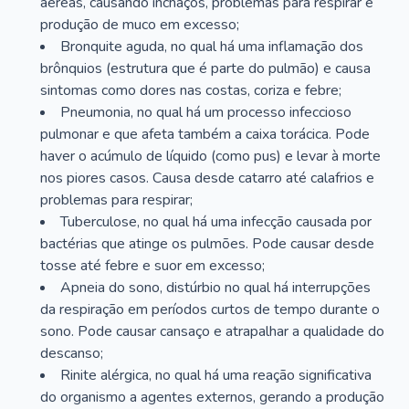
aéreas, causando inchaços, problemas para respirar e
produção de muco em excesso;
Bronquite aguda, no qual há uma inflamação dos
brônquios (estrutura que é parte do pulmão) e causa
sintomas como dores nas costas, coriza e febre;
Pneumonia, no qual há um processo infeccioso
pulmonar e que afeta também a caixa torácica. Pode
haver o acúmulo de líquido (como pus) e levar à morte
nos piores casos. Causa desde catarro até calafrios e
problemas para respirar;
Tuberculose, no qual há uma infecção causada por
bactérias que atinge os pulmões. Pode causar desde
tosse até febre e suor em excesso;
Apneia do sono, distúrbio no qual há interrupções
da respiração em períodos curtos de tempo durante o
sono. Pode causar cansaço e atrapalhar a qualidade do
descanso;
Rinite alérgica, no qual há uma reação significativa
do organismo a agentes externos, gerando a produção