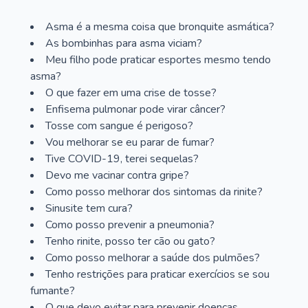
Asma é a mesma coisa que bronquite asmática?
As bombinhas para asma viciam?
Meu filho pode praticar esportes mesmo tendo
asma?
O que fazer em uma crise de tosse?
Enfisema pulmonar pode virar câncer?
Tosse com sangue é perigoso?
Vou melhorar se eu parar de fumar?
Tive COVID-19, terei sequelas?
Devo me vacinar contra gripe?
Como posso melhorar dos sintomas da rinite?
Sinusite tem cura?
Como posso prevenir a pneumonia?
Tenho rinite, posso ter cão ou gato?
Como posso melhorar a saúde dos pulmões?
Tenho restrições para praticar exercícios se sou
fumante?
O que devo evitar para prevenir doenças