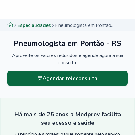
Menu lateral
Menu lateral
Especialidades
Pneumologista em Pontão - RS
Pneumologista em Pontão - RS
Aproveite os valores reduzidos e agende agora a sua
consulta.
Agendar teleconsulta
Há mais de 25 anos a Medprev facilita
seu acesso à saúde
O princípio é simples: pague somente pelo serviço