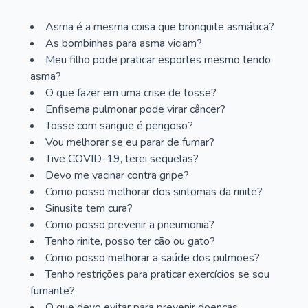
Asma é a mesma coisa que bronquite asmática?
As bombinhas para asma viciam?
Meu filho pode praticar esportes mesmo tendo
asma?
O que fazer em uma crise de tosse?
Enfisema pulmonar pode virar câncer?
Tosse com sangue é perigoso?
Vou melhorar se eu parar de fumar?
Tive COVID-19, terei sequelas?
Devo me vacinar contra gripe?
Como posso melhorar dos sintomas da rinite?
Sinusite tem cura?
Como posso prevenir a pneumonia?
Tenho rinite, posso ter cão ou gato?
Como posso melhorar a saúde dos pulmões?
Tenho restrições para praticar exercícios se sou
fumante?
O que devo evitar para prevenir doenças