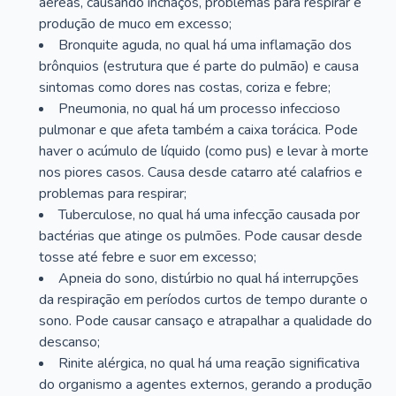
aéreas, causando inchaços, problemas para respirar e
produção de muco em excesso;
Bronquite aguda, no qual há uma inflamação dos
brônquios (estrutura que é parte do pulmão) e causa
sintomas como dores nas costas, coriza e febre;
Pneumonia, no qual há um processo infeccioso
pulmonar e que afeta também a caixa torácica. Pode
haver o acúmulo de líquido (como pus) e levar à morte
nos piores casos. Causa desde catarro até calafrios e
problemas para respirar;
Tuberculose, no qual há uma infecção causada por
bactérias que atinge os pulmões. Pode causar desde
tosse até febre e suor em excesso;
Apneia do sono, distúrbio no qual há interrupções
da respiração em períodos curtos de tempo durante o
sono. Pode causar cansaço e atrapalhar a qualidade do
descanso;
Rinite alérgica, no qual há uma reação significativa
do organismo a agentes externos, gerando a produção