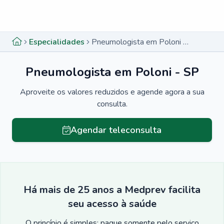
Menu lateral
Menu lateral
Especialidades
Pneumologista em Poloni - SP
Pneumologista em Poloni - SP
Aproveite os valores reduzidos e agende agora a sua
consulta.
Agendar teleconsulta
Há mais de 25 anos a Medprev facilita
seu acesso à saúde
O princípio é simples: pague somente pelo serviço