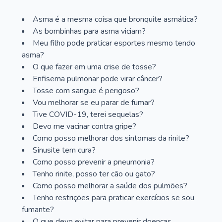
Asma é a mesma coisa que bronquite asmática?
As bombinhas para asma viciam?
Meu filho pode praticar esportes mesmo tendo
asma?
O que fazer em uma crise de tosse?
Enfisema pulmonar pode virar câncer?
Tosse com sangue é perigoso?
Vou melhorar se eu parar de fumar?
Tive COVID-19, terei sequelas?
Devo me vacinar contra gripe?
Como posso melhorar dos sintomas da rinite?
Sinusite tem cura?
Como posso prevenir a pneumonia?
Tenho rinite, posso ter cão ou gato?
Como posso melhorar a saúde dos pulmões?
Tenho restrições para praticar exercícios se sou
fumante?
O que devo evitar para prevenir doenças