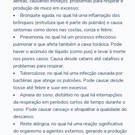
aéreas, causando inchaços, problemas para respirar e
produção de muco em excesso;
Bronquite aguda, no qual há uma inflamação dos
brônquios (estrutura que é parte do pulmão) e causa
sintomas como dores nas costas, coriza e febre;
Pneumonia, no qual há um processo infeccioso
pulmonar e que afeta também a caixa torácica. Pode
haver o acúmulo de líquido (como pus) e levar à morte
nos piores casos. Causa desde catarro até calafrios e
problemas para respirar;
Tuberculose, no qual há uma infecção causada por
bactérias que atinge os pulmões. Pode causar desde
tosse até febre e suor em excesso;
Apneia do sono, distúrbio no qual há interrupções
da respiração em períodos curtos de tempo durante o
sono. Pode causar cansaço e atrapalhar a qualidade do
descanso;
Rinite alérgica, no qual há uma reação significativa
do organismo a agentes externos, gerando a produção