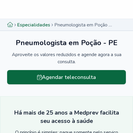
Menu lateral
Menu lateral
Especialidades
Pneumologista em Poção - PE
Pneumologista em Poção - PE
Aproveite os valores reduzidos e agende agora a sua
consulta.
Agendar teleconsulta
Há mais de 25 anos a Medprev facilita
seu acesso à saúde
O princípio é simples: pague somente pelo serviço