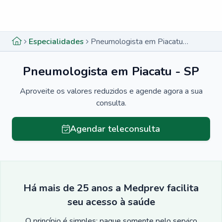
Menu lateral
Menu lateral
Especialidades
Pneumologista em Piacatu - SP
Pneumologista em Piacatu - SP
Aproveite os valores reduzidos e agende agora a sua
consulta.
Agendar teleconsulta
Há mais de 25 anos a Medprev facilita
seu acesso à saúde
O princípio é simples: pague somente pelo serviço