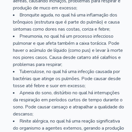
aéreas, causando inchaços, problemas para respirar e
produção de muco em excesso;
Bronquite aguda, no qual há uma inflamação dos
brônquios (estrutura que é parte do pulmão) e causa
sintomas como dores nas costas, coriza e febre;
Pneumonia, no qual há um processo infeccioso
pulmonar e que afeta também a caixa torácica. Pode
haver o acúmulo de líquido (como pus) e levar à morte
nos piores casos. Causa desde catarro até calafrios e
problemas para respirar;
Tuberculose, no qual há uma infecção causada por
bactérias que atinge os pulmões. Pode causar desde
tosse até febre e suor em excesso;
Apneia do sono, distúrbio no qual há interrupções
da respiração em períodos curtos de tempo durante o
sono. Pode causar cansaço e atrapalhar a qualidade do
descanso;
Rinite alérgica, no qual há uma reação significativa
do organismo a agentes externos, gerando a produção