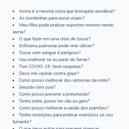
Asma é a mesma coisa que bronquite asmática?
As bombinhas para asma viciam?
Meu filho pode praticar esportes mesmo tendo
asma?
O que fazer em uma crise de tosse?
Enfisema pulmonar pode virar câncer?
Tosse com sangue é perigoso?
Vou melhorar se eu parar de fumar?
Tive COVID-19, terei sequelas?
Devo me vacinar contra gripe?
Como posso melhorar dos sintomas da rinite?
Sinusite tem cura?
Como posso prevenir a pneumonia?
Tenho rinite, posso ter cão ou gato?
Como posso melhorar a saúde dos pulmões?
Tenho restrições para praticar exercícios se sou
fumante?
O que devo evitar para prevenir doenças