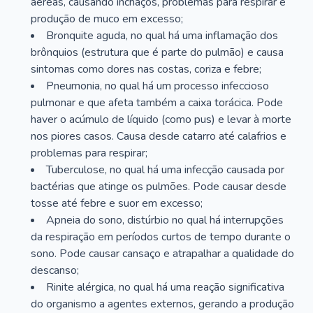
aéreas, causando inchaços, problemas para respirar e
produção de muco em excesso;
Bronquite aguda, no qual há uma inflamação dos
brônquios (estrutura que é parte do pulmão) e causa
sintomas como dores nas costas, coriza e febre;
Pneumonia, no qual há um processo infeccioso
pulmonar e que afeta também a caixa torácica. Pode
haver o acúmulo de líquido (como pus) e levar à morte
nos piores casos. Causa desde catarro até calafrios e
problemas para respirar;
Tuberculose, no qual há uma infecção causada por
bactérias que atinge os pulmões. Pode causar desde
tosse até febre e suor em excesso;
Apneia do sono, distúrbio no qual há interrupções
da respiração em períodos curtos de tempo durante o
sono. Pode causar cansaço e atrapalhar a qualidade do
descanso;
Rinite alérgica, no qual há uma reação significativa
do organismo a agentes externos, gerando a produção