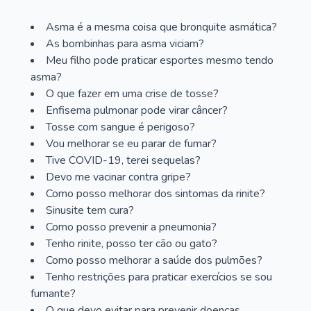
Asma é a mesma coisa que bronquite asmática?
As bombinhas para asma viciam?
Meu filho pode praticar esportes mesmo tendo
asma?
O que fazer em uma crise de tosse?
Enfisema pulmonar pode virar câncer?
Tosse com sangue é perigoso?
Vou melhorar se eu parar de fumar?
Tive COVID-19, terei sequelas?
Devo me vacinar contra gripe?
Como posso melhorar dos sintomas da rinite?
Sinusite tem cura?
Como posso prevenir a pneumonia?
Tenho rinite, posso ter cão ou gato?
Como posso melhorar a saúde dos pulmões?
Tenho restrições para praticar exercícios se sou
fumante?
O que devo evitar para prevenir doenças