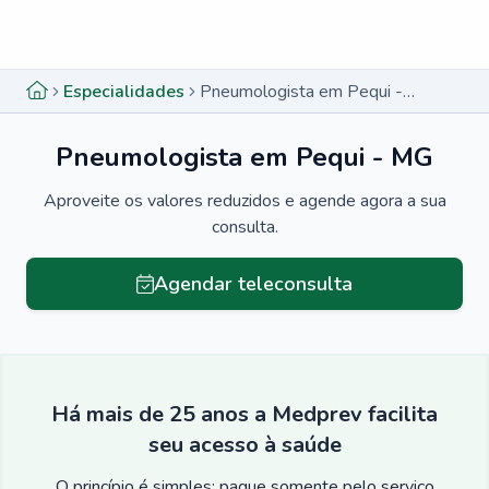
Menu lateral
Menu lateral
Especialidades
Pneumologista em Pequi - MG
Pneumologista em Pequi - MG
Aproveite os valores reduzidos e agende agora a sua
consulta.
Agendar teleconsulta
Há mais de 25 anos a Medprev facilita
seu acesso à saúde
O princípio é simples: pague somente pelo serviço