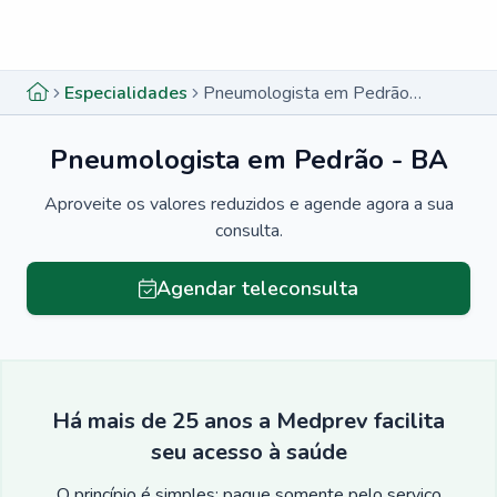
Menu lateral
Menu lateral
Especialidades
Pneumologista em Pedrão - BA
Pneumologista em Pedrão - BA
Aproveite os valores reduzidos e agende agora a sua
consulta.
Agendar teleconsulta
Há mais de 25 anos a Medprev facilita
seu acesso à saúde
O princípio é simples: pague somente pelo serviço