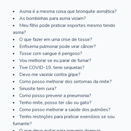
Asma é a mesma coisa que bronquite asmática?
As bombinhas para asma viciam?
Meu filho pode praticar esportes mesmo tendo
asma?
O que fazer em uma crise de tosse?
Enfisema pulmonar pode virar câncer?
Tosse com sangue é perigoso?
Vou melhorar se eu parar de fumar?
Tive COVID-19, terei sequelas?
Devo me vacinar contra gripe?
Como posso melhorar dos sintomas da rinite?
Sinusite tem cura?
Como posso prevenir a pneumonia?
Tenho rinite, posso ter cão ou gato?
Como posso melhorar a saúde dos pulmões?
Tenho restrições para praticar exercícios se sou
fumante?
O que devo evitar para prevenir doenças