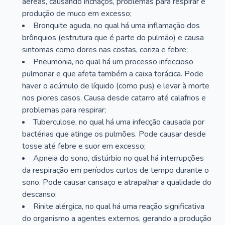
aéreas, causando inchaços, problemas para respirar e
produção de muco em excesso;
Bronquite aguda, no qual há uma inflamação dos
brônquios (estrutura que é parte do pulmão) e causa
sintomas como dores nas costas, coriza e febre;
Pneumonia, no qual há um processo infeccioso
pulmonar e que afeta também a caixa torácica. Pode
haver o acúmulo de líquido (como pus) e levar à morte
nos piores casos. Causa desde catarro até calafrios e
problemas para respirar;
Tuberculose, no qual há uma infecção causada por
bactérias que atinge os pulmões. Pode causar desde
tosse até febre e suor em excesso;
Apneia do sono, distúrbio no qual há interrupções
da respiração em períodos curtos de tempo durante o
sono. Pode causar cansaço e atrapalhar a qualidade do
descanso;
Rinite alérgica, no qual há uma reação significativa
do organismo a agentes externos, gerando a produção