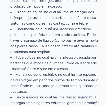
aéreas, causando inchaços, problemas para respirar e
produção de muco em excesso;
Bronquite aguda, no qual há uma inflamação dos
brônquios (estrutura que é parte do pulmão) e causa
sintomas como dores nas costas, coriza e febre;
Pneumonia, no qual há um processo infeccioso
pulmonar e que afeta também a caixa torácica. Pode
haver o acúmulo de líquido (como pus) e levar à morte
nos piores casos. Causa desde catarro até calafrios e
problemas para respirar;
Tuberculose, no qual há uma infecção causada por
bactérias que atinge os pulmões. Pode causar desde
tosse até febre e suor em excesso;
Apneia do sono, distúrbio no qual há interrupções
da respiração em períodos curtos de tempo durante o
sono. Pode causar cansaço e atrapalhar a qualidade do
descanso;
Rinite alérgica, no qual há uma reação significativa
do organismo a agentes externos, gerando a produção