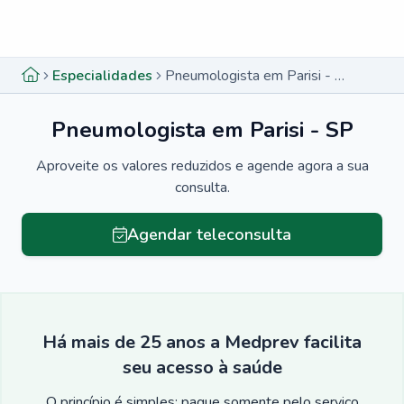
Menu lateral
Menu lateral
Especialidades
Pneumologista em Parisi - SP
Pneumologista em Parisi - SP
Aproveite os valores reduzidos e agende agora a sua
consulta.
Agendar teleconsulta
Há mais de 25 anos a Medprev facilita
seu acesso à saúde
O princípio é simples: pague somente pelo serviço