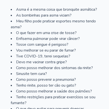
Asma é a mesma coisa que bronquite asmática?
As bombinhas para asma viciam?
Meu filho pode praticar esportes mesmo tendo
asma?
O que fazer em uma crise de tosse?
Enfisema pulmonar pode virar câncer?
Tosse com sangue é perigoso?
Vou melhorar se eu parar de fumar?
Tive COVID-19, terei sequelas?
Devo me vacinar contra gripe?
Como posso melhorar dos sintomas da rinite?
Sinusite tem cura?
Como posso prevenir a pneumonia?
Tenho rinite, posso ter cão ou gato?
Como posso melhorar a saúde dos pulmões?
Tenho restrições para praticar exercícios se sou
fumante?
O que devo evitar para prevenir doenças