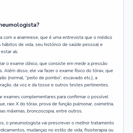
neumologista?
a com a anamnese, que é uma entrevista que o médico
 hábitos de vida, seu histórico de saúde pessoal e
estar ali.
zar o exame clínico, que consiste em medir a pressão
s. Além disso, ele vai fazer o exame físico do tórax, que
ião (normal, “peito de pombo”, escavado etc.), a
iração, da voz e da tosse e outros testes pertinentes.
tar exames complementares para confirmar o possível
e, raio X do tórax, prova de função pulmonar, oximetria,
ias máximas, broncoscopia, entre outros.
, o pneumologista vai prescrever o melhor tratamento
edicamentos, mudanças no estilo de vida, fisioterapia ou