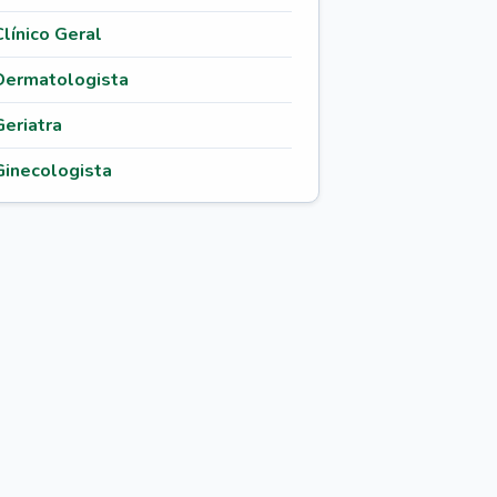
Clínico Geral
Dermatologista
Geriatra
Ginecologista