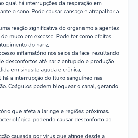
no qual há interrupções da respiração em
ante o sono. Pode causar cansaço e atrapalhar a
 uma reação significativa do organismo a agentes
 de muco em excesso. Pode ter como efeitos
ntupimento do nariz;
cesso inflamatório nos seios da face, resultando
 desconfortos até nariz entupido e produção
ida em sinusite aguda e crônica;
 há a interrupção do fluxo sanguíneo nas
mão. Coágulos podem bloquear o canal, gerando
tório que afeta a laringe e regiões próximas.
acteriológica, podendo causar desconforto ao
cção causada por vírus que atinge desde a