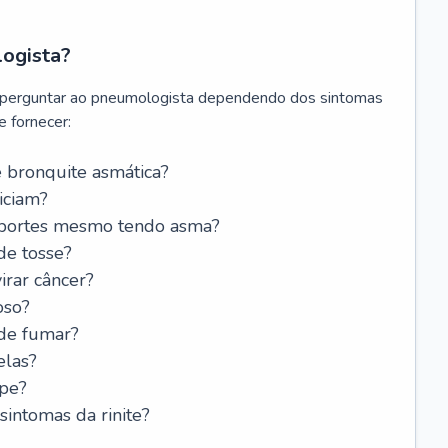
logista?
 perguntar ao pneumologista dependendo dos sintomas
 fornecer:
 bronquite asmática?
iciam?
esportes mesmo tendo asma?
de tosse?
rar câncer?
oso?
 de fumar?
elas?
ipe?
intomas da rinite?