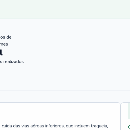
tos de
ames
l
 realizados
uida das vias aéreas inferiores, que incluem traqueia,