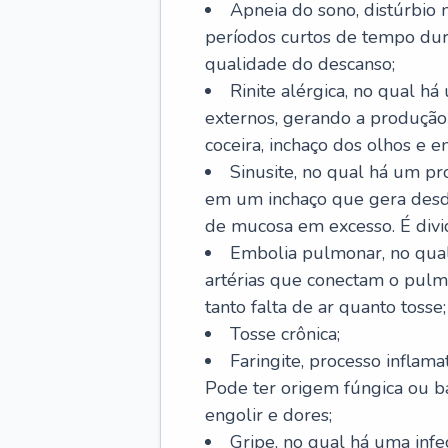
Apneia do sono, distúrbio 
períodos curtos de tempo dur
qualidade do descanso;
Rinite alérgica, no qual há
externos, gerando a produção
coceira, inchaço dos olhos e e
Sinusite, no qual há um pro
em um inchaço que gera desde
de mucosa em excesso. É divid
Embolia pulmonar, no qual
artérias que conectam o pul
tanto falta de ar quanto tosse;
Tosse crônica;
Faringite, processo inflama
Pode ter origem fúngica ou b
engolir e dores;
Gripe, no qual há uma infe