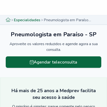
Menu lateral
Menu lateral
Especialidades
Pneumologista em Paraíso - SP
Pneumologista em Paraíso - SP
Aproveite os valores reduzidos e agende agora a sua
consulta.
Agendar teleconsulta
Há mais de 25 anos a Medprev facilita
seu acesso à saúde
O princípio é simples: pague somente pelo serviço