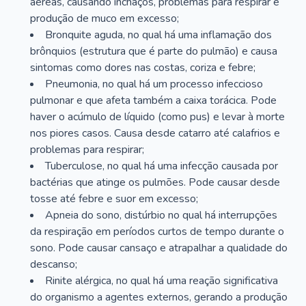
aéreas, causando inchaços, problemas para respirar e
produção de muco em excesso;
Bronquite aguda, no qual há uma inflamação dos
brônquios (estrutura que é parte do pulmão) e causa
sintomas como dores nas costas, coriza e febre;
Pneumonia, no qual há um processo infeccioso
pulmonar e que afeta também a caixa torácica. Pode
haver o acúmulo de líquido (como pus) e levar à morte
nos piores casos. Causa desde catarro até calafrios e
problemas para respirar;
Tuberculose, no qual há uma infecção causada por
bactérias que atinge os pulmões. Pode causar desde
tosse até febre e suor em excesso;
Apneia do sono, distúrbio no qual há interrupções
da respiração em períodos curtos de tempo durante o
sono. Pode causar cansaço e atrapalhar a qualidade do
descanso;
Rinite alérgica, no qual há uma reação significativa
do organismo a agentes externos, gerando a produção