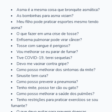
Asma é a mesma coisa que bronquite asmática?
As bombinhas para asma viciam?
Meu filho pode praticar esportes mesmo tendo
asma?
O que fazer em uma crise de tosse?
Enfisema pulmonar pode virar câncer?
Tosse com sangue é perigoso?
Vou melhorar se eu parar de fumar?
Tive COVID-19, terei sequelas?
Devo me vacinar contra gripe?
Como posso melhorar dos sintomas da rinite?
Sinusite tem cura?
Como posso prevenir a pneumonia?
Tenho rinite, posso ter cão ou gato?
Como posso melhorar a saúde dos pulmões?
Tenho restrições para praticar exercícios se sou
fumante?
O que devo evitar para prevenir doenças