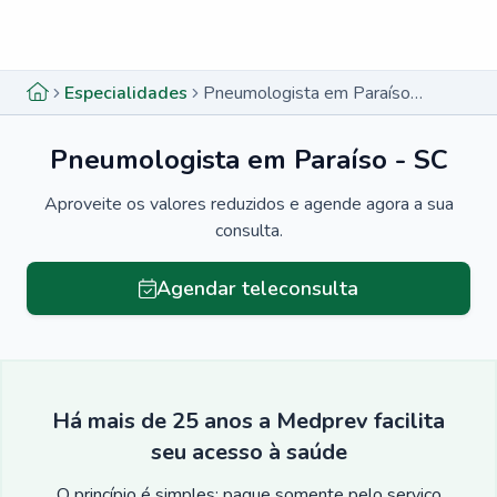
Menu lateral
Menu lateral
Especialidades
Pneumologista em Paraíso - SC
Pneumologista em Paraíso - SC
Aproveite os valores reduzidos e agende agora a sua
consulta.
Agendar teleconsulta
Há mais de 25 anos a Medprev facilita
seu acesso à saúde
O princípio é simples: pague somente pelo serviço