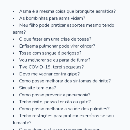
Asma é a mesma coisa que bronquite asmática?
As bombinhas para asma viciam?
Meu filho pode praticar esportes mesmo tendo
asma?
O que fazer em uma crise de tosse?
Enfisema pulmonar pode virar câncer?
Tosse com sangue é perigoso?
Vou melhorar se eu parar de fumar?
Tive COVID-19, terei sequelas?
Devo me vacinar contra gripe?
Como posso melhorar dos sintomas da rinite?
Sinusite tem cura?
Como posso prevenir a pneumonia?
Tenho rinite, posso ter cão ou gato?
Como posso melhorar a saúde dos pulmões?
Tenho restrições para praticar exercícios se sou
fumante?
O que devo evitar para prevenir doenças