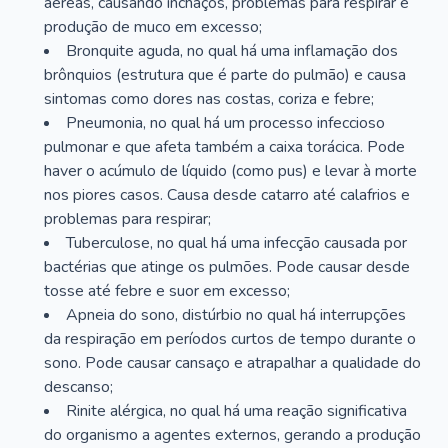
aéreas, causando inchaços, problemas para respirar e
produção de muco em excesso;
Bronquite aguda, no qual há uma inflamação dos
brônquios (estrutura que é parte do pulmão) e causa
sintomas como dores nas costas, coriza e febre;
Pneumonia, no qual há um processo infeccioso
pulmonar e que afeta também a caixa torácica. Pode
haver o acúmulo de líquido (como pus) e levar à morte
nos piores casos. Causa desde catarro até calafrios e
problemas para respirar;
Tuberculose, no qual há uma infecção causada por
bactérias que atinge os pulmões. Pode causar desde
tosse até febre e suor em excesso;
Apneia do sono, distúrbio no qual há interrupções
da respiração em períodos curtos de tempo durante o
sono. Pode causar cansaço e atrapalhar a qualidade do
descanso;
Rinite alérgica, no qual há uma reação significativa
do organismo a agentes externos, gerando a produção