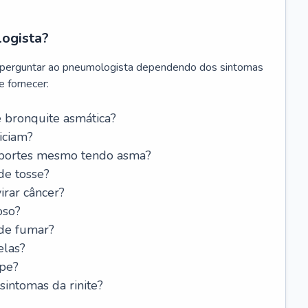
logista?
 perguntar ao pneumologista dependendo dos sintomas
 fornecer:
 bronquite asmática?
iciam?
esportes mesmo tendo asma?
de tosse?
rar câncer?
oso?
 de fumar?
elas?
ipe?
intomas da rinite?