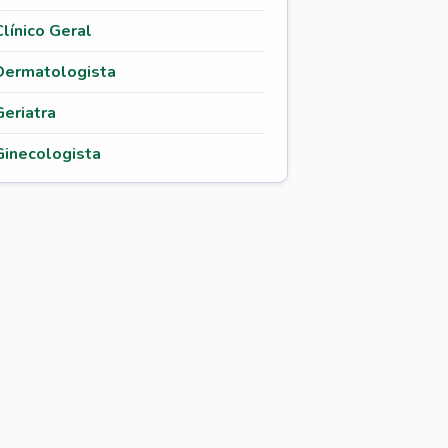
Clínico Geral
Dermatologista
Geriatra
Ginecologista