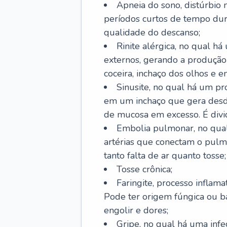
Apneia do sono, distúrbio 
períodos curtos de tempo dur
qualidade do descanso;
Rinite alérgica, no qual há
externos, gerando a produção
coceira, inchaço dos olhos e e
Sinusite, no qual há um pro
em um inchaço que gera desde
de mucosa em excesso. É divid
Embolia pulmonar, no qual
artérias que conectam o pul
tanto falta de ar quanto tosse;
Tosse crônica;
Faringite, processo inflama
Pode ter origem fúngica ou b
engolir e dores;
Gripe, no qual há uma infe