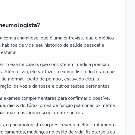
neumologista?
a com a anamnese, que é uma entrevista que o médico
 hábitos de vida, seu histórico de saúde pessoal e
estar ali.
zar o exame clínico, que consiste em medir a pressão
s. Além disso, ele vai fazer o exame físico do tórax, que
ião (normal, “peito de pombo”, escavado etc.), a
iração, da voz e da tosse e outros testes pertinentes.
tar exames complementares para confirmar o possível
e, raio X do tórax, prova de função pulmonar, oximetria,
ias máximas, broncoscopia, entre outros.
, o pneumologista vai prescrever o melhor tratamento
edicamentos, mudanças no estilo de vida, fisioterapia ou