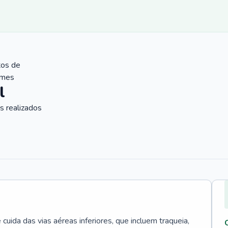
tos de
ames
l
 realizados
uida das vias aéreas inferiores, que incluem traqueia,