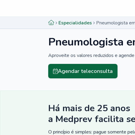
Menu lateral
Menu lateral
Especialidades
Pneumologista em
Pneumologista e
Aproveite os valores reduzidos e agende 
Agendar teleconsulta
Há mais de 25 anos
a Medprev facilita s
O princípio é simples: pague somente pelo