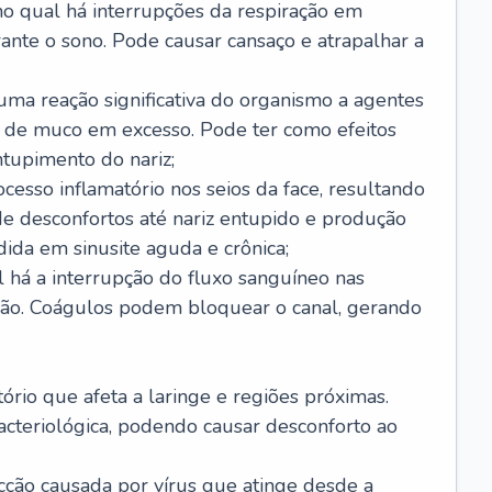
no qual há interrupções da respiração em
ante o sono. Pode causar cansaço e atrapalhar a
 uma reação significativa do organismo a agentes
 de muco em excesso. Pode ter como efeitos
ntupimento do nariz;
cesso inflamatório nos seios da face, resultando
 desconfortos até nariz entupido e produção
ida em sinusite aguda e crônica;
 há a interrupção do fluxo sanguíneo nas
mão. Coágulos podem bloquear o canal, gerando
tório que afeta a laringe e regiões próximas.
acteriológica, podendo causar desconforto ao
cção causada por vírus que atinge desde a