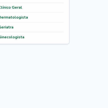
Clínico Geral
Dermatologista
Geriatra
Ginecologista