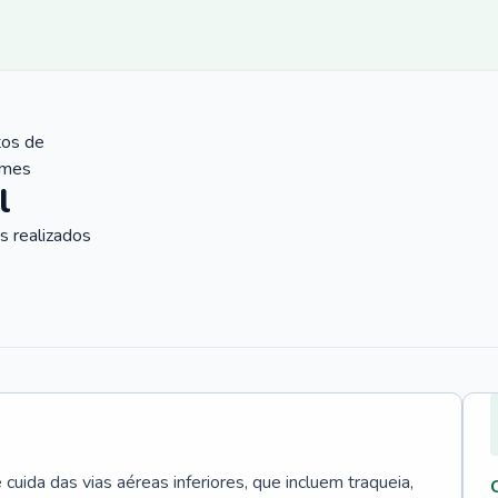
tos de
ames
l
 realizados
uida das vias aéreas inferiores, que incluem traqueia,