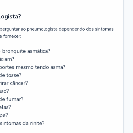
logista?
 perguntar ao pneumologista dependendo dos sintomas
 fornecer:
 bronquite asmática?
iciam?
esportes mesmo tendo asma?
de tosse?
rar câncer?
oso?
 de fumar?
elas?
ipe?
intomas da rinite?