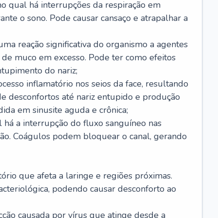
no qual há interrupções da respiração em
ante o sono. Pode causar cansaço e atrapalhar a
 uma reação significativa do organismo a agentes
 de muco em excesso. Pode ter como efeitos
ntupimento do nariz;
cesso inflamatório nos seios da face, resultando
 desconfortos até nariz entupido e produção
ida em sinusite aguda e crônica;
 há a interrupção do fluxo sanguíneo nas
mão. Coágulos podem bloquear o canal, gerando
tório que afeta a laringe e regiões próximas.
acteriológica, podendo causar desconforto ao
cção causada por vírus que atinge desde a