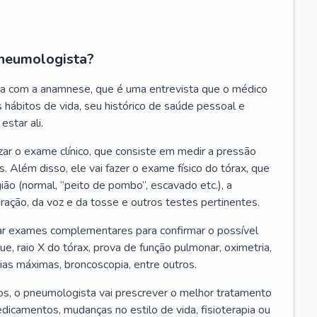
neumologista?
a com a anamnese, que é uma entrevista que o médico
 hábitos de vida, seu histórico de saúde pessoal e
estar ali.
zar o exame clínico, que consiste em medir a pressão
s. Além disso, ele vai fazer o exame físico do tórax, que
ião (normal, “peito de pombo”, escavado etc.), a
iração, da voz e da tosse e outros testes pertinentes.
tar exames complementares para confirmar o possível
e, raio X do tórax, prova de função pulmonar, oximetria,
ias máximas, broncoscopia, entre outros.
, o pneumologista vai prescrever o melhor tratamento
edicamentos, mudanças no estilo de vida, fisioterapia ou