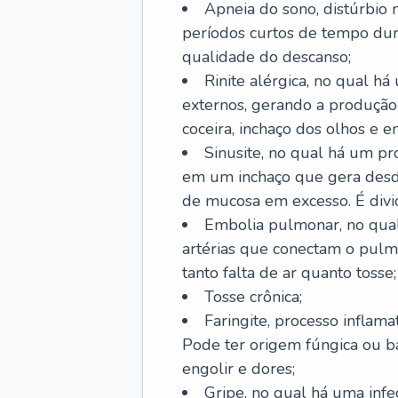
Apneia do sono, distúrbio 
períodos curtos de tempo dur
qualidade do descanso;
Rinite alérgica, no qual há
externos, gerando a produção
coceira, inchaço dos olhos e e
Sinusite, no qual há um pro
em um inchaço que gera desde
de mucosa em excesso. É divid
Embolia pulmonar, no qual
artérias que conectam o pul
tanto falta de ar quanto tosse;
Tosse crônica;
Faringite, processo inflama
Pode ter origem fúngica ou b
engolir e dores;
Gripe, no qual há uma infe