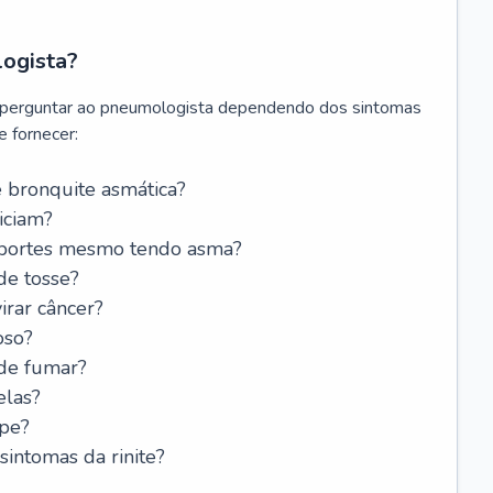
logista?
 perguntar ao pneumologista dependendo dos sintomas
 fornecer:
 bronquite asmática?
iciam?
esportes mesmo tendo asma?
de tosse?
rar câncer?
oso?
 de fumar?
elas?
ipe?
intomas da rinite?