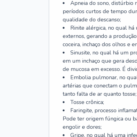
Apneia do sono, distúrbio 
períodos curtos de tempo dur
qualidade do descanso;
Rinite alérgica, no qual há
externos, gerando a produção
coceira, inchaço dos olhos e e
Sinusite, no qual há um pro
em um inchaço que gera desde
de mucosa em excesso. É divid
Embolia pulmonar, no qual
artérias que conectam o pul
tanto falta de ar quanto tosse;
Tosse crônica;
Faringite, processo inflama
Pode ter origem fúngica ou b
engolir e dores;
Gripe, no qual há uma infe