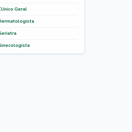
Clínico Geral
Dermatologista
Geriatra
Ginecologista