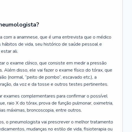
neumologista?
a com a anamnese, que é uma entrevista que o médico
 hábitos de vida, seu histórico de saúde pessoal e
estar ali.
zar o exame clínico, que consiste em medir a pressão
s. Além disso, ele vai fazer o exame físico do tórax, que
ião (normal, “peito de pombo”, escavado etc.), a
iração, da voz e da tosse e outros testes pertinentes.
tar exames complementares para confirmar o possível
e, raio X do tórax, prova de função pulmonar, oximetria,
ias máximas, broncoscopia, entre outros.
, o pneumologista vai prescrever o melhor tratamento
edicamentos, mudanças no estilo de vida, fisioterapia ou