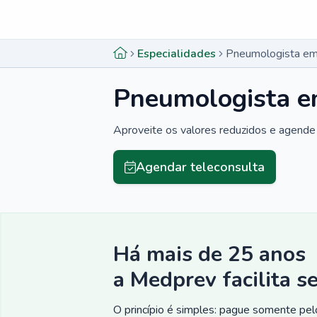
Menu lateral
Menu lateral
Especialidades
Pneumologista em
Pneumologista em
Aproveite os valores reduzidos e agende 
Agendar teleconsulta
Há mais de 25 anos
a Medprev facilita s
O princípio é simples: pague somente pelo