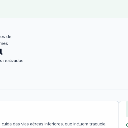
tos de
ames
l
 realizados
uida das vias aéreas inferiores, que incluem traqueia,