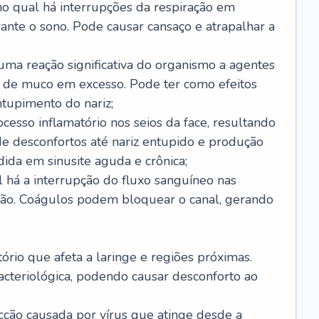
no qual há interrupções da respiração em
ante o sono. Pode causar cansaço e atrapalhar a
 uma reação significativa do organismo a agentes
 de muco em excesso. Pode ter como efeitos
ntupimento do nariz;
cesso inflamatório nos seios da face, resultando
 desconfortos até nariz entupido e produção
ida em sinusite aguda e crônica;
 há a interrupção do fluxo sanguíneo nas
mão. Coágulos podem bloquear o canal, gerando
tório que afeta a laringe e regiões próximas.
acteriológica, podendo causar desconforto ao
cção causada por vírus que atinge desde a