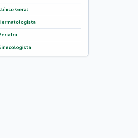
Clínico Geral
Dermatologista
Geriatra
Ginecologista