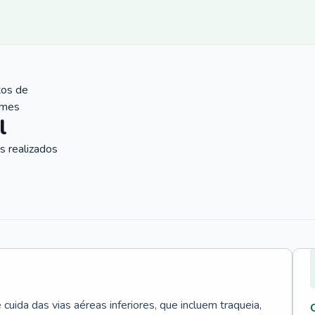
tos de
ames
l
 realizados
uida das vias aéreas inferiores, que incluem traqueia,