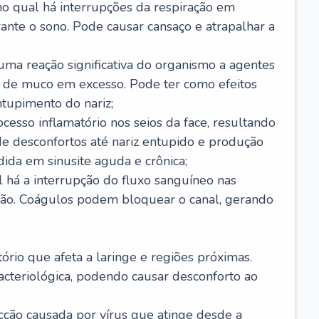
no qual há interrupções da respiração em
ante o sono. Pode causar cansaço e atrapalhar a
 uma reação significativa do organismo a agentes
 de muco em excesso. Pode ter como efeitos
ntupimento do nariz;
cesso inflamatório nos seios da face, resultando
 desconfortos até nariz entupido e produção
ida em sinusite aguda e crônica;
 há a interrupção do fluxo sanguíneo nas
mão. Coágulos podem bloquear o canal, gerando
tório que afeta a laringe e regiões próximas.
acteriológica, podendo causar desconforto ao
cção causada por vírus que atinge desde a