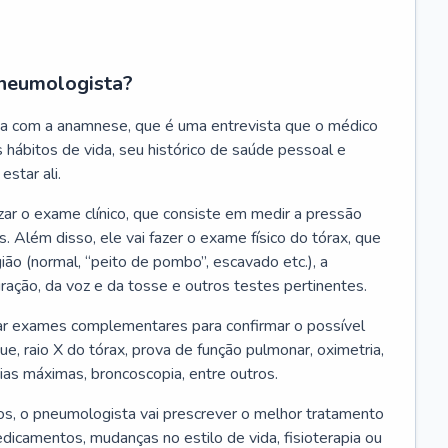
neumologista?
a com a anamnese, que é uma entrevista que o médico
 hábitos de vida, seu histórico de saúde pessoal e
estar ali.
zar o exame clínico, que consiste em medir a pressão
s. Além disso, ele vai fazer o exame físico do tórax, que
ião (normal, “peito de pombo”, escavado etc.), a
iração, da voz e da tosse e outros testes pertinentes.
tar exames complementares para confirmar o possível
e, raio X do tórax, prova de função pulmonar, oximetria,
ias máximas, broncoscopia, entre outros.
, o pneumologista vai prescrever o melhor tratamento
edicamentos, mudanças no estilo de vida, fisioterapia ou