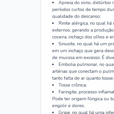
Apneia do sono, distúrbio 
períodos curtos de tempo dur
qualidade do descanso;
Rinite alérgica, no qual há
externos, gerando a produção
coceira, inchaço dos olhos e e
Sinusite, no qual há um pro
em um inchaço que gera desde
de mucosa em excesso. É divid
Embolia pulmonar, no qual
artérias que conectam o pul
tanto falta de ar quanto tosse;
Tosse crônica;
Faringite, processo inflama
Pode ter origem fúngica ou b
engolir e dores;
Gripe, no qual há uma infe