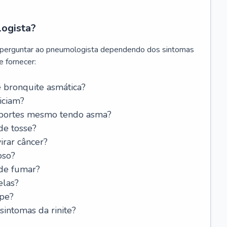
logista?
 perguntar ao pneumologista dependendo dos sintomas
 fornecer:
 bronquite asmática?
iciam?
esportes mesmo tendo asma?
de tosse?
rar câncer?
oso?
 de fumar?
elas?
ipe?
intomas da rinite?