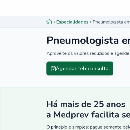
Menu lateral
Menu lateral
Especialidades
Pneumologista em
Pneumologista e
Aproveite os valores reduzidos e agende 
Agendar teleconsulta
Há mais de 25 anos
a Medprev facilita s
O princípio é simples: pague somente pelo