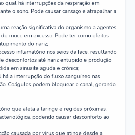
no qual há interrupções da respiração em
ante o sono. Pode causar cansaço e atrapalhar a
 uma reação significativa do organismo a agentes
 de muco em excesso. Pode ter como efeitos
ntupimento do nariz;
cesso inflamatório nos seios da face, resultando
 desconfortos até nariz entupido e produção
ida em sinusite aguda e crônica;
 há a interrupção do fluxo sanguíneo nas
mão. Coágulos podem bloquear o canal, gerando
tório que afeta a laringe e regiões próximas.
acteriológica, podendo causar desconforto ao
cção causada por vírus que atinge desde a