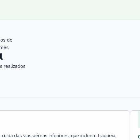
tos de
ames
l
 realizados
uida das vias aéreas inferiores, que incluem traqueia,