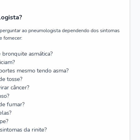
logista?
 perguntar ao pneumologista dependendo dos sintomas
 fornecer:
 bronquite asmática?
iciam?
esportes mesmo tendo asma?
de tosse?
rar câncer?
oso?
 de fumar?
elas?
ipe?
intomas da rinite?