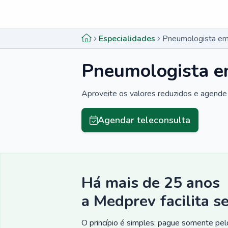
Menu lateral
Menu lateral
Especialidades
Pneumologista em 
Pneumologista em
Aproveite os valores reduzidos e agende 
Agendar teleconsulta
Há mais de 25 anos
a Medprev facilita s
O princípio é simples: pague somente pelo