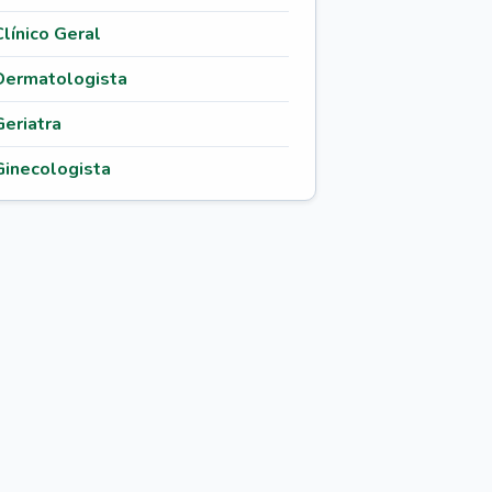
Clínico Geral
Dermatologista
Geriatra
Ginecologista