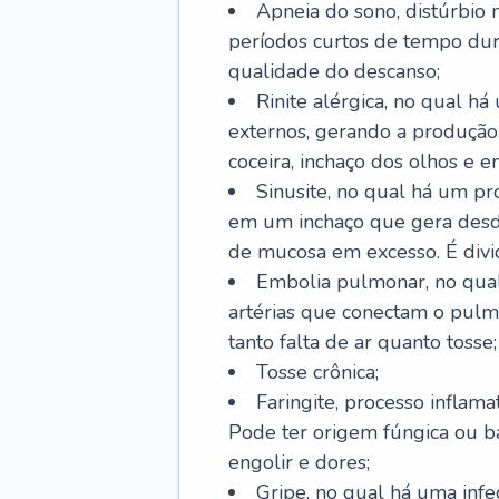
Apneia do sono, distúrbio 
períodos curtos de tempo dur
qualidade do descanso;
Rinite alérgica, no qual há
externos, gerando a produção
coceira, inchaço dos olhos e e
Sinusite, no qual há um pro
em um inchaço que gera desde
de mucosa em excesso. É divid
Embolia pulmonar, no qual
artérias que conectam o pul
tanto falta de ar quanto tosse;
Tosse crônica;
Faringite, processo inflama
Pode ter origem fúngica ou b
engolir e dores;
Gripe, no qual há uma infe