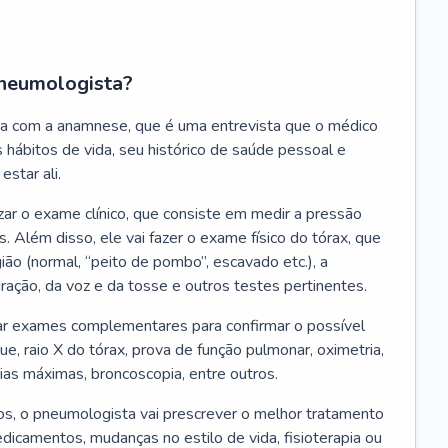
neumologista?
a com a anamnese, que é uma entrevista que o médico
 hábitos de vida, seu histórico de saúde pessoal e
estar ali.
zar o exame clínico, que consiste em medir a pressão
s. Além disso, ele vai fazer o exame físico do tórax, que
ião (normal, “peito de pombo”, escavado etc.), a
iração, da voz e da tosse e outros testes pertinentes.
tar exames complementares para confirmar o possível
e, raio X do tórax, prova de função pulmonar, oximetria,
ias máximas, broncoscopia, entre outros.
, o pneumologista vai prescrever o melhor tratamento
edicamentos, mudanças no estilo de vida, fisioterapia ou