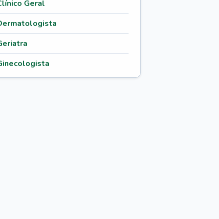
Clínico Geral
Dermatologista
Geriatra
Ginecologista