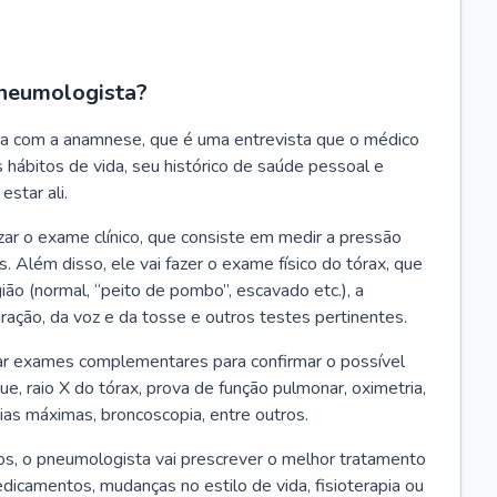
neumologista?
a com a anamnese, que é uma entrevista que o médico
 hábitos de vida, seu histórico de saúde pessoal e
estar ali.
zar o exame clínico, que consiste em medir a pressão
s. Além disso, ele vai fazer o exame físico do tórax, que
ião (normal, “peito de pombo”, escavado etc.), a
iração, da voz e da tosse e outros testes pertinentes.
tar exames complementares para confirmar o possível
e, raio X do tórax, prova de função pulmonar, oximetria,
ias máximas, broncoscopia, entre outros.
, o pneumologista vai prescrever o melhor tratamento
edicamentos, mudanças no estilo de vida, fisioterapia ou