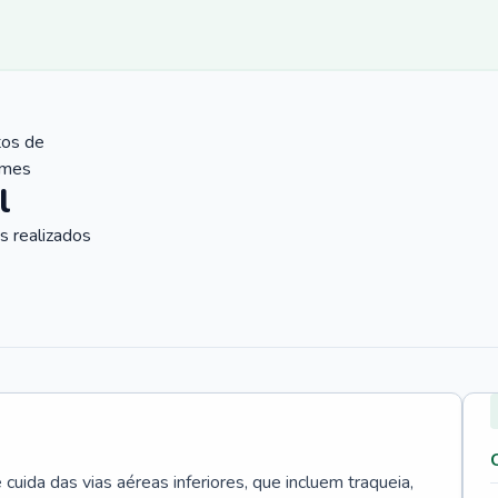
tos de
ames
l
 realizados
uida das vias aéreas inferiores, que incluem traqueia,