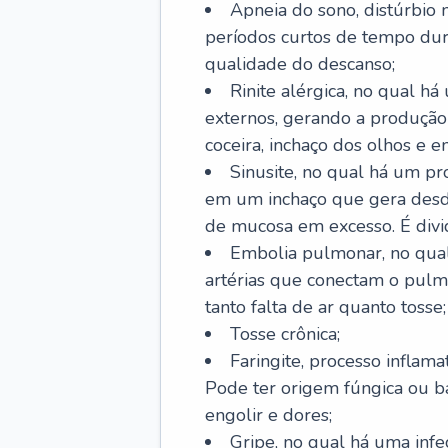
Apneia do sono, distúrbio 
períodos curtos de tempo dur
qualidade do descanso;
Rinite alérgica, no qual há
externos, gerando a produção
coceira, inchaço dos olhos e e
Sinusite, no qual há um pro
em um inchaço que gera desde
de mucosa em excesso. É divid
Embolia pulmonar, no qual
artérias que conectam o pul
tanto falta de ar quanto tosse;
Tosse crônica;
Faringite, processo inflama
Pode ter origem fúngica ou b
engolir e dores;
Gripe, no qual há uma infe