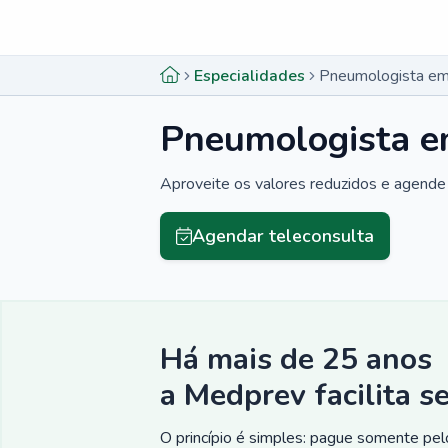
Menu lateral
Menu lateral
Especialidades
Pneumologista em
Pneumologista e
Aproveite os valores reduzidos e agende 
Agendar teleconsulta
Há mais de 25 anos
a Medprev facilita s
O princípio é simples: pague somente pelo