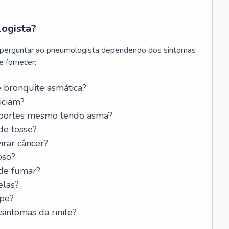
logista?
 perguntar ao pneumologista dependendo dos sintomas
 fornecer:
 bronquite asmática?
iciam?
esportes mesmo tendo asma?
de tosse?
rar câncer?
oso?
 de fumar?
elas?
ipe?
intomas da rinite?