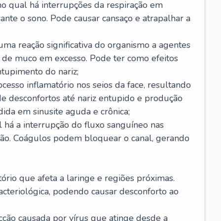
no qual há interrupções da respiração em
ante o sono. Pode causar cansaço e atrapalhar a
 uma reação significativa do organismo a agentes
 de muco em excesso. Pode ter como efeitos
ntupimento do nariz;
cesso inflamatório nos seios da face, resultando
 desconfortos até nariz entupido e produção
ida em sinusite aguda e crônica;
 há a interrupção do fluxo sanguíneo nas
mão. Coágulos podem bloquear o canal, gerando
tório que afeta a laringe e regiões próximas.
acteriológica, podendo causar desconforto ao
cção causada por vírus que atinge desde a