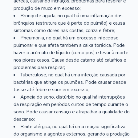
aéreas, causando inchaços, problemas para respirar e
produção de muco em excesso;
Bronquite aguda, no qual há uma inflamação dos
brônquios (estrutura que é parte do pulmão) e causa
sintomas como dores nas costas, coriza e febre;
Pneumonia, no qual há um processo infeccioso
pulmonar e que afeta também a caixa torácica. Pode
haver o acúmulo de líquido (como pus) e levar à morte
nos piores casos. Causa desde catarro até calafrios e
problemas para respirar;
Tuberculose, no qual há uma infecção causada por
bactérias que atinge os pulmões. Pode causar desde
tosse até febre e suor em excesso;
Apneia do sono, distúrbio no qual há interrupções
da respiração em períodos curtos de tempo durante o
sono. Pode causar cansaço e atrapalhar a qualidade do
descanso;
Rinite alérgica, no qual há uma reação significativa
do organismo a agentes externos, gerando a produção