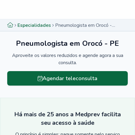
Menu lateral
Menu lateral
Especialidades
Pneumologista em Orocó - PE
Pneumologista em Orocó - PE
Aproveite os valores reduzidos e agende agora a sua
consulta.
Agendar teleconsulta
Há mais de 25 anos a Medprev facilita
seu acesso à saúde
O princípio é simples: pague somente pelo serviço