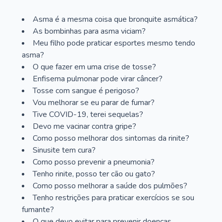
Asma é a mesma coisa que bronquite asmática?
As bombinhas para asma viciam?
Meu filho pode praticar esportes mesmo tendo
asma?
O que fazer em uma crise de tosse?
Enfisema pulmonar pode virar câncer?
Tosse com sangue é perigoso?
Vou melhorar se eu parar de fumar?
Tive COVID-19, terei sequelas?
Devo me vacinar contra gripe?
Como posso melhorar dos sintomas da rinite?
Sinusite tem cura?
Como posso prevenir a pneumonia?
Tenho rinite, posso ter cão ou gato?
Como posso melhorar a saúde dos pulmões?
Tenho restrições para praticar exercícios se sou
fumante?
O que devo evitar para prevenir doenças