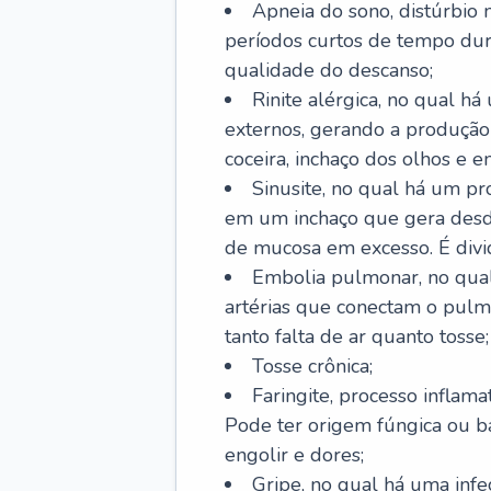
Apneia do sono, distúrbio 
períodos curtos de tempo dur
qualidade do descanso;
Rinite alérgica, no qual há
externos, gerando a produção
coceira, inchaço dos olhos e e
Sinusite, no qual há um pro
em um inchaço que gera desde
de mucosa em excesso. É divid
Embolia pulmonar, no qual
artérias que conectam o pul
tanto falta de ar quanto tosse;
Tosse crônica;
Faringite, processo inflama
Pode ter origem fúngica ou b
engolir e dores;
Gripe, no qual há uma infe