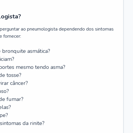
logista?
 perguntar ao pneumologista dependendo dos sintomas
 fornecer:
 bronquite asmática?
iciam?
esportes mesmo tendo asma?
de tosse?
rar câncer?
oso?
 de fumar?
elas?
ipe?
intomas da rinite?