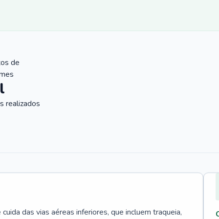
tos de
ames
l
 realizados
uida das vias aéreas inferiores, que incluem traqueia,