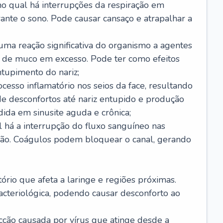
no qual há interrupções da respiração em
ante o sono. Pode causar cansaço e atrapalhar a
 uma reação significativa do organismo a agentes
 de muco em excesso. Pode ter como efeitos
ntupimento do nariz;
cesso inflamatório nos seios da face, resultando
 desconfortos até nariz entupido e produção
ida em sinusite aguda e crônica;
 há a interrupção do fluxo sanguíneo nas
mão. Coágulos podem bloquear o canal, gerando
tório que afeta a laringe e regiões próximas.
acteriológica, podendo causar desconforto ao
cção causada por vírus que atinge desde a