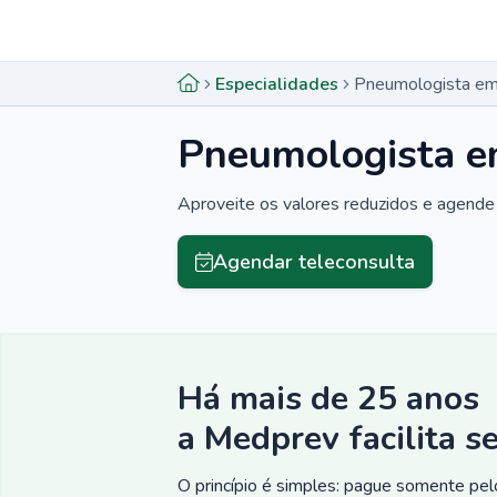
Menu lateral
Menu lateral
Especialidades
Pneumologista em
Pneumologista e
Aproveite os valores reduzidos e agende 
Agendar teleconsulta
Há mais de 25 anos
a Medprev facilita s
O princípio é simples: pague somente pelo