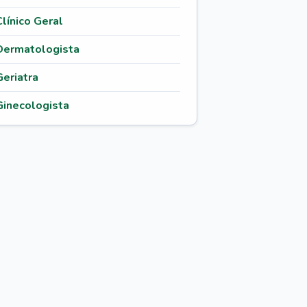
Clínico Geral
Dermatologista
Geriatra
Ginecologista