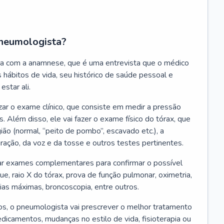
neumologista?
a com a anamnese, que é uma entrevista que o médico
 hábitos de vida, seu histórico de saúde pessoal e
estar ali.
zar o exame clínico, que consiste em medir a pressão
s. Além disso, ele vai fazer o exame físico do tórax, que
ião (normal, “peito de pombo”, escavado etc.), a
iração, da voz e da tosse e outros testes pertinentes.
tar exames complementares para confirmar o possível
e, raio X do tórax, prova de função pulmonar, oximetria,
ias máximas, broncoscopia, entre outros.
, o pneumologista vai prescrever o melhor tratamento
edicamentos, mudanças no estilo de vida, fisioterapia ou