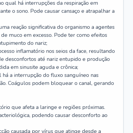
no qual há interrupções da respiração em
ante o sono. Pode causar cansaço e atrapalhar a
 uma reação significativa do organismo a agentes
 de muco em excesso. Pode ter como efeitos
ntupimento do nariz;
cesso inflamatório nos seios da face, resultando
 desconfortos até nariz entupido e produção
ida em sinusite aguda e crônica;
 há a interrupção do fluxo sanguíneo nas
mão. Coágulos podem bloquear o canal, gerando
tório que afeta a laringe e regiões próximas.
acteriológica, podendo causar desconforto ao
cção causada por vírus que atinge desde a