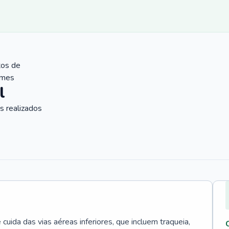
tos de
ames
l
 realizados
uida das vias aéreas inferiores, que incluem traqueia,