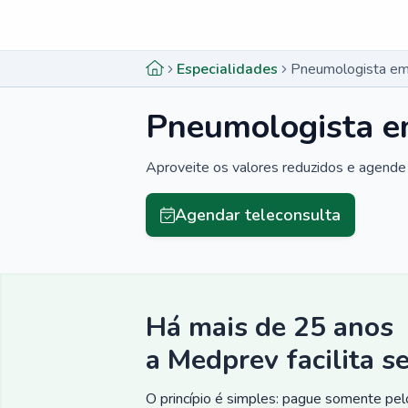
Menu lateral
Menu lateral
Especialidades
Pneumologista em
Pneumologista e
Aproveite os valores reduzidos e agende 
Agendar teleconsulta
Há mais de 25 anos
a Medprev facilita s
O princípio é simples: pague somente pelo