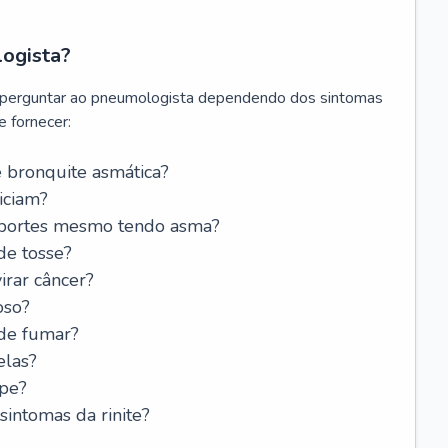
logista?
 perguntar ao pneumologista dependendo dos sintomas
 fornecer:
 bronquite asmática?
iciam?
esportes mesmo tendo asma?
de tosse?
rar câncer?
oso?
 de fumar?
elas?
ipe?
intomas da rinite?