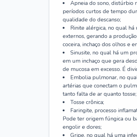
Apneia do sono, distúrbio 
períodos curtos de tempo dur
qualidade do descanso;
Rinite alérgica, no qual há
externos, gerando a produção
coceira, inchaço dos olhos e e
Sinusite, no qual há um pro
em um inchaço que gera desde
de mucosa em excesso. É divid
Embolia pulmonar, no qual
artérias que conectam o pul
tanto falta de ar quanto tosse;
Tosse crônica;
Faringite, processo inflama
Pode ter origem fúngica ou b
engolir e dores;
Gripe, no qual há uma infe