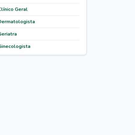
Clínico Geral
Dermatologista
Geriatra
Ginecologista