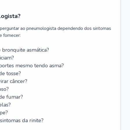
logista?
 perguntar ao pneumologista dependendo dos sintomas
 fornecer:
 bronquite asmática?
iciam?
esportes mesmo tendo asma?
de tosse?
rar câncer?
oso?
 de fumar?
elas?
ipe?
intomas da rinite?