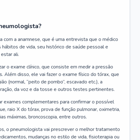
neumologista?
a com a anamnese, que é uma entrevista que o médico
 hábitos de vida, seu histórico de saúde pessoal e
estar ali.
zar o exame clínico, que consiste em medir a pressão
s. Além disso, ele vai fazer o exame físico do tórax, que
ião (normal, “peito de pombo”, escavado etc.), a
iração, da voz e da tosse e outros testes pertinentes.
tar exames complementares para confirmar o possível
e, raio X do tórax, prova de função pulmonar, oximetria,
ias máximas, broncoscopia, entre outros.
, o pneumologista vai prescrever o melhor tratamento
edicamentos, mudanças no estilo de vida, fisioterapia ou