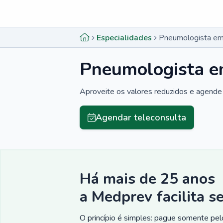
Menu lateral
Menu lateral
Especialidades
Pneumologista em
Pneumologista e
Aproveite os valores reduzidos e agende 
Agendar teleconsulta
Há mais de 25 anos
a Medprev facilita s
O princípio é simples: pague somente pelo