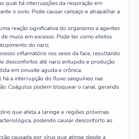
no qual há interrupções da respiração em
ante o sono. Pode causar cansaço e atrapalhar a
 uma reação significativa do organismo a agentes
 de muco em excesso. Pode ter como efeitos
ntupimento do nariz;
cesso inflamatório nos seios da face, resultando
 desconfortos até nariz entupido e produção
ida em sinusite aguda e crônica;
 há a interrupção do fluxo sanguíneo nas
mão. Coágulos podem bloquear o canal, gerando
tório que afeta a laringe e regiões próximas.
acteriológica, podendo causar desconforto ao
cção causada por vírus que atinge desde a