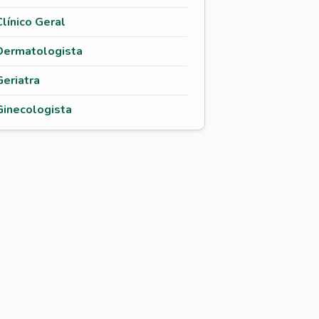
Clínico Geral
Dermatologista
Geriatra
Ginecologista