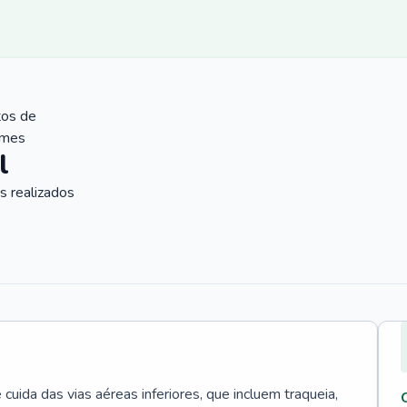
tos de
ames
l
 realizados
uida das vias aéreas inferiores, que incluem traqueia,