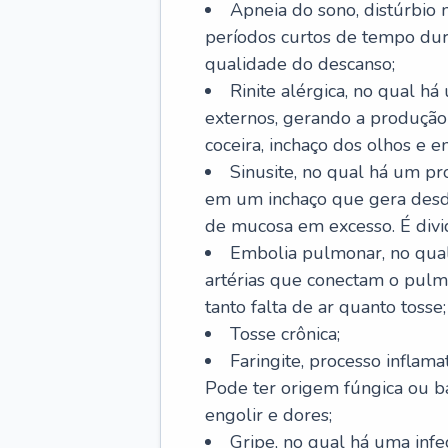
Apneia do sono, distúrbio 
períodos curtos de tempo dur
qualidade do descanso;
Rinite alérgica, no qual há
externos, gerando a produção
coceira, inchaço dos olhos e e
Sinusite, no qual há um pro
em um inchaço que gera desde
de mucosa em excesso. É divid
Embolia pulmonar, no qual
artérias que conectam o pul
tanto falta de ar quanto tosse;
Tosse crônica;
Faringite, processo inflama
Pode ter origem fúngica ou b
engolir e dores;
Gripe, no qual há uma infe