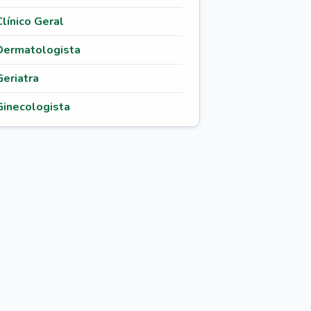
Clínico Geral
Dermatologista
Geriatra
Ginecologista