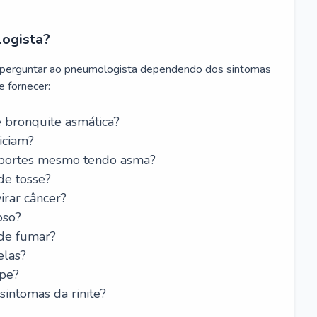
logista?
 perguntar ao pneumologista dependendo dos sintomas
 fornecer:
 bronquite asmática?
iciam?
esportes mesmo tendo asma?
de tosse?
rar câncer?
oso?
 de fumar?
elas?
ipe?
intomas da rinite?