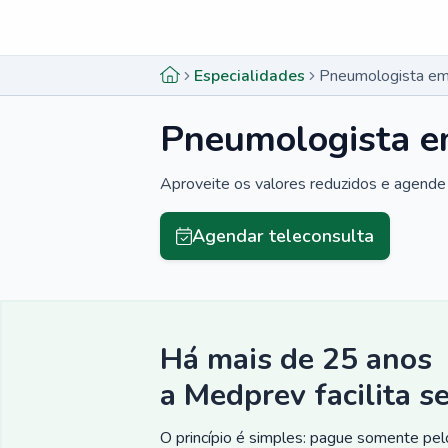
Menu lateral
Menu lateral
Especialidades
Pneumologista em
Pneumologista e
Aproveite os valores reduzidos e agende 
Agendar teleconsulta
Há mais de 25 anos
a Medprev facilita s
O princípio é simples: pague somente pelo