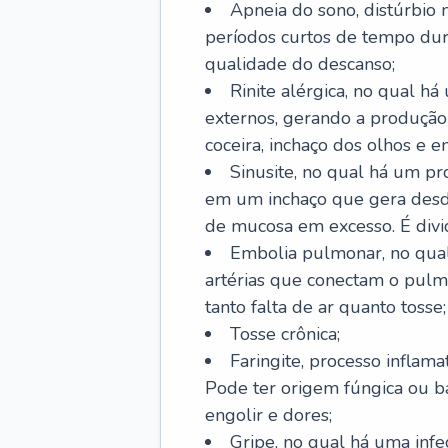
Apneia do sono, distúrbio 
períodos curtos de tempo dur
qualidade do descanso;
Rinite alérgica, no qual há
externos, gerando a produção
coceira, inchaço dos olhos e e
Sinusite, no qual há um pro
em um inchaço que gera desde
de mucosa em excesso. É divid
Embolia pulmonar, no qual
artérias que conectam o pul
tanto falta de ar quanto tosse;
Tosse crônica;
Faringite, processo inflama
Pode ter origem fúngica ou b
engolir e dores;
Gripe, no qual há uma infe