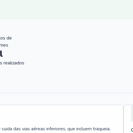
tos de
ames
l
 realizados
uida das vias aéreas inferiores, que incluem traqueia,