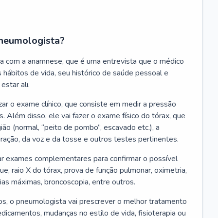
neumologista?
a com a anamnese, que é uma entrevista que o médico
 hábitos de vida, seu histórico de saúde pessoal e
estar ali.
zar o exame clínico, que consiste em medir a pressão
s. Além disso, ele vai fazer o exame físico do tórax, que
ião (normal, “peito de pombo”, escavado etc.), a
iração, da voz e da tosse e outros testes pertinentes.
tar exames complementares para confirmar o possível
e, raio X do tórax, prova de função pulmonar, oximetria,
ias máximas, broncoscopia, entre outros.
, o pneumologista vai prescrever o melhor tratamento
edicamentos, mudanças no estilo de vida, fisioterapia ou