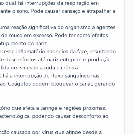
no qual há interrupções da respiração em
ante o sono. Pode causar cansaço e atrapalhar a
 uma reação significativa do organismo a agentes
 de muco em excesso. Pode ter como efeitos
ntupimento do nariz;
cesso inflamatório nos seios da face, resultando
 desconfortos até nariz entupido e produção
ida em sinusite aguda e crônica;
 há a interrupção do fluxo sanguíneo nas
mão. Coágulos podem bloquear o canal, gerando
tório que afeta a laringe e regiões próximas.
acteriológica, podendo causar desconforto ao
cção causada por vírus que atinge desde a