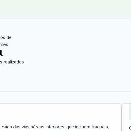
tos de
ames
l
 realizados
uida das vias aéreas inferiores, que incluem traqueia,