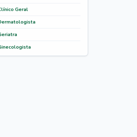
Clínico Geral
Dermatologista
Geriatra
Ginecologista