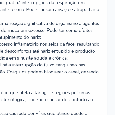
no qual há interrupções da respiração em
ante o sono. Pode causar cansaço e atrapalhar a
 uma reação significativa do organismo a agentes
 de muco em excesso. Pode ter como efeitos
ntupimento do nariz;
cesso inflamatório nos seios da face, resultando
 desconfortos até nariz entupido e produção
ida em sinusite aguda e crônica;
 há a interrupção do fluxo sanguíneo nas
mão. Coágulos podem bloquear o canal, gerando
tório que afeta a laringe e regiões próximas.
acteriológica, podendo causar desconforto ao
cção causada por vírus que atinge desde a