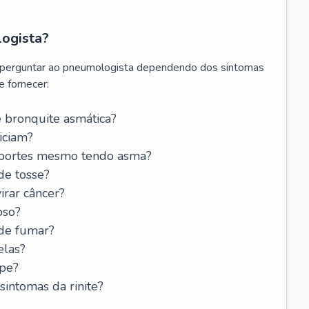
logista?
 perguntar ao pneumologista dependendo dos sintomas
 fornecer:
 bronquite asmática?
iciam?
esportes mesmo tendo asma?
de tosse?
rar câncer?
oso?
 de fumar?
elas?
ipe?
intomas da rinite?