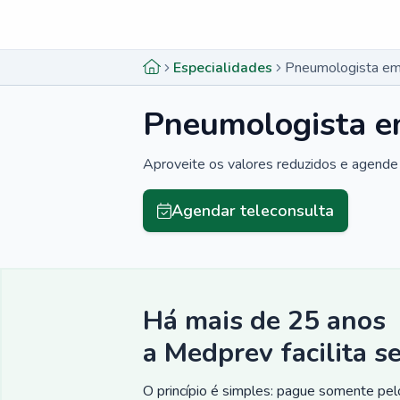
Menu lateral
Menu lateral
Especialidades
Pneumologista em
Pneumologista e
Aproveite os valores reduzidos e agende 
Agendar teleconsulta
Há mais de 25 anos
a Medprev facilita s
O princípio é simples: pague somente pelo