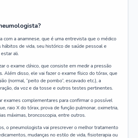
neumologista?
a com a anamnese, que é uma entrevista que o médico
 hábitos de vida, seu histórico de saúde pessoal e
estar ali.
zar o exame clínico, que consiste em medir a pressão
s. Além disso, ele vai fazer o exame físico do tórax, que
ião (normal, “peito de pombo”, escavado etc.), a
iração, da voz e da tosse e outros testes pertinentes.
tar exames complementares para confirmar o possível
e, raio X do tórax, prova de função pulmonar, oximetria,
ias máximas, broncoscopia, entre outros.
, o pneumologista vai prescrever o melhor tratamento
edicamentos, mudanças no estilo de vida, fisioterapia ou