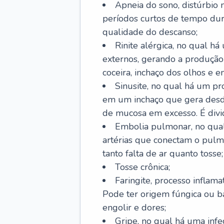
Apneia do sono, distúrbio 
períodos curtos de tempo dur
qualidade do descanso;
Rinite alérgica, no qual há
externos, gerando a produção
coceira, inchaço dos olhos e e
Sinusite, no qual há um pro
em um inchaço que gera desde
de mucosa em excesso. É divid
Embolia pulmonar, no qual
artérias que conectam o pul
tanto falta de ar quanto tosse;
Tosse crônica;
Faringite, processo inflama
Pode ter origem fúngica ou b
engolir e dores;
Gripe, no qual há uma infe