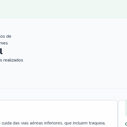
tos de
ames
l
 realizados
uida das vias aéreas inferiores, que incluem traqueia,