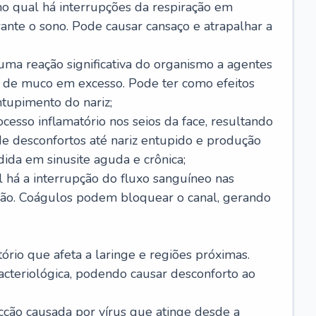
no qual há interrupções da respiração em
ante o sono. Pode causar cansaço e atrapalhar a
 uma reação significativa do organismo a agentes
 de muco em excesso. Pode ter como efeitos
ntupimento do nariz;
cesso inflamatório nos seios da face, resultando
 desconfortos até nariz entupido e produção
ida em sinusite aguda e crônica;
 há a interrupção do fluxo sanguíneo nas
mão. Coágulos podem bloquear o canal, gerando
tório que afeta a laringe e regiões próximas.
acteriológica, podendo causar desconforto ao
cção causada por vírus que atinge desde a