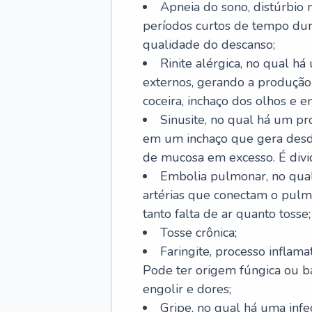
Apneia do sono, distúrbio 
períodos curtos de tempo dur
qualidade do descanso;
Rinite alérgica, no qual há
externos, gerando a produção
coceira, inchaço dos olhos e e
Sinusite, no qual há um pro
em um inchaço que gera desde
de mucosa em excesso. É divid
Embolia pulmonar, no qual
artérias que conectam o pul
tanto falta de ar quanto tosse;
Tosse crônica;
Faringite, processo inflama
Pode ter origem fúngica ou b
engolir e dores;
Gripe, no qual há uma infe