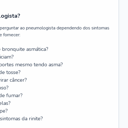
logista?
 perguntar ao pneumologista dependendo dos sintomas
 fornecer:
 bronquite asmática?
iciam?
esportes mesmo tendo asma?
de tosse?
rar câncer?
oso?
 de fumar?
elas?
ipe?
intomas da rinite?