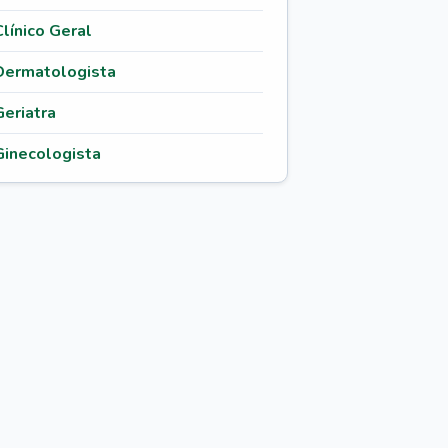
Clínico Geral
Dermatologista
Geriatra
Ginecologista