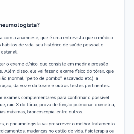
neumologista?
a com a anamnese, que é uma entrevista que o médico
 hábitos de vida, seu histórico de saúde pessoal e
estar ali.
zar o exame clínico, que consiste em medir a pressão
s. Além disso, ele vai fazer o exame físico do tórax, que
ião (normal, “peito de pombo”, escavado etc.), a
iração, da voz e da tosse e outros testes pertinentes.
tar exames complementares para confirmar o possível
e, raio X do tórax, prova de função pulmonar, oximetria,
ias máximas, broncoscopia, entre outros.
, o pneumologista vai prescrever o melhor tratamento
edicamentos, mudanças no estilo de vida, fisioterapia ou