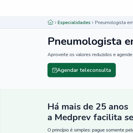
Menu lateral
Menu lateral
Especialidades
Pneumologista em
Pneumologista e
Aproveite os valores reduzidos e agende 
Agendar teleconsulta
Há mais de 25 anos
a Medprev facilita s
O princípio é simples: pague somente pelo