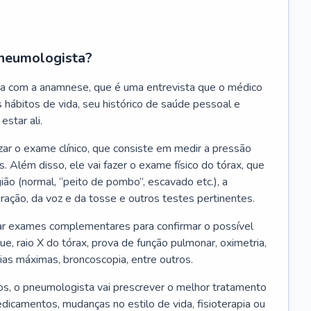
neumologista?
a com a anamnese, que é uma entrevista que o médico
 hábitos de vida, seu histórico de saúde pessoal e
estar ali.
zar o exame clínico, que consiste em medir a pressão
s. Além disso, ele vai fazer o exame físico do tórax, que
ião (normal, “peito de pombo”, escavado etc.), a
iração, da voz e da tosse e outros testes pertinentes.
tar exames complementares para confirmar o possível
e, raio X do tórax, prova de função pulmonar, oximetria,
ias máximas, broncoscopia, entre outros.
, o pneumologista vai prescrever o melhor tratamento
edicamentos, mudanças no estilo de vida, fisioterapia ou