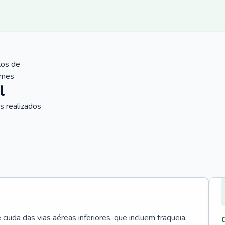
tos de
ames
l
 realizados
uida das vias aéreas inferiores, que incluem traqueia,