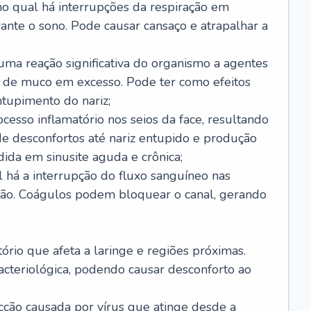
no qual há interrupções da respiração em
ante o sono. Pode causar cansaço e atrapalhar a
 uma reação significativa do organismo a agentes
 de muco em excesso. Pode ter como efeitos
ntupimento do nariz;
cesso inflamatório nos seios da face, resultando
 desconfortos até nariz entupido e produção
ida em sinusite aguda e crônica;
 há a interrupção do fluxo sanguíneo nas
mão. Coágulos podem bloquear o canal, gerando
tório que afeta a laringe e regiões próximas.
acteriológica, podendo causar desconforto ao
cção causada por vírus que atinge desde a