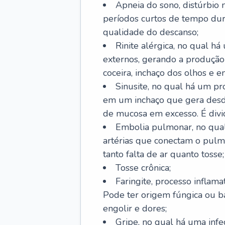
Apneia do sono, distúrbio 
períodos curtos de tempo dur
qualidade do descanso;
Rinite alérgica, no qual há
externos, gerando a produção
coceira, inchaço dos olhos e e
Sinusite, no qual há um pro
em um inchaço que gera desde
de mucosa em excesso. É divid
Embolia pulmonar, no qual
artérias que conectam o pul
tanto falta de ar quanto tosse;
Tosse crônica;
Faringite, processo inflama
Pode ter origem fúngica ou b
engolir e dores;
Gripe, no qual há uma infe