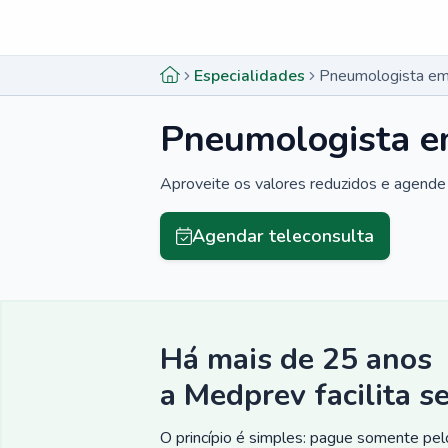
Menu lateral
Menu lateral
Especialidades
Pneumologista e
Pneumologista 
Aproveite os valores reduzidos e agende 
Agendar teleconsulta
Há mais de 25 anos
a Medprev facilita s
O princípio é simples: pague somente pelo