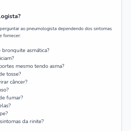
logista?
 perguntar ao pneumologista dependendo dos sintomas
 fornecer:
 bronquite asmática?
iciam?
esportes mesmo tendo asma?
de tosse?
rar câncer?
oso?
 de fumar?
elas?
ipe?
intomas da rinite?