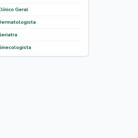
Clínico Geral
Dermatologista
Geriatra
Ginecologista