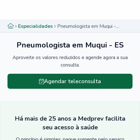
Menu lateral
Menu lateral
Especialidades
Pneumologista em Muqui - ES
Pneumologista em Muqui - ES
Aproveite os valores reduzidos e agende agora a sua
consulta.
Agendar teleconsulta
Há mais de 25 anos a Medprev facilita
seu acesso à saúde
O princípio é simples: pague somente pelo serviço