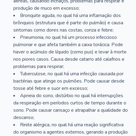
aéreas, causando inchaços, problemas para respirar e
produção de muco em excesso;
Bronquite aguda, no qual há uma inflamação dos
brônquios (estrutura que é parte do pulmão) e causa
sintomas como dores nas costas, coriza e febre;
Pneumonia, no qual há um processo infeccioso
pulmonar e que afeta também a caixa torácica. Pode
haver o acúmulo de líquido (como pus) e levar à morte
nos piores casos. Causa desde catarro até calafrios e
problemas para respirar;
Tuberculose, no qual há uma infecção causada por
bactérias que atinge os pulmões. Pode causar desde
tosse até febre e suor em excesso;
Apneia do sono, distúrbio no qual há interrupções
da respiração em períodos curtos de tempo durante o
sono. Pode causar cansaço e atrapalhar a qualidade do
descanso;
Rinite alérgica, no qual há uma reação significativa
do organismo a agentes externos, gerando a produção