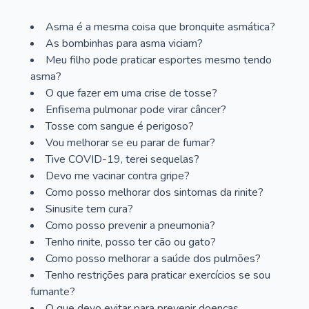
Asma é a mesma coisa que bronquite asmática?
As bombinhas para asma viciam?
Meu filho pode praticar esportes mesmo tendo
asma?
O que fazer em uma crise de tosse?
Enfisema pulmonar pode virar câncer?
Tosse com sangue é perigoso?
Vou melhorar se eu parar de fumar?
Tive COVID-19, terei sequelas?
Devo me vacinar contra gripe?
Como posso melhorar dos sintomas da rinite?
Sinusite tem cura?
Como posso prevenir a pneumonia?
Tenho rinite, posso ter cão ou gato?
Como posso melhorar a saúde dos pulmões?
Tenho restrições para praticar exercícios se sou
fumante?
O que devo evitar para prevenir doenças