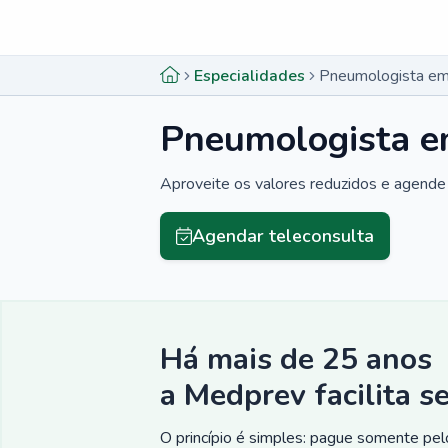
Menu lateral
Menu lateral
Especialidades
Pneumologista em
Pneumologista e
Aproveite os valores reduzidos e agende 
Agendar teleconsulta
Há mais de 25 anos
a Medprev facilita s
O princípio é simples: pague somente pelo