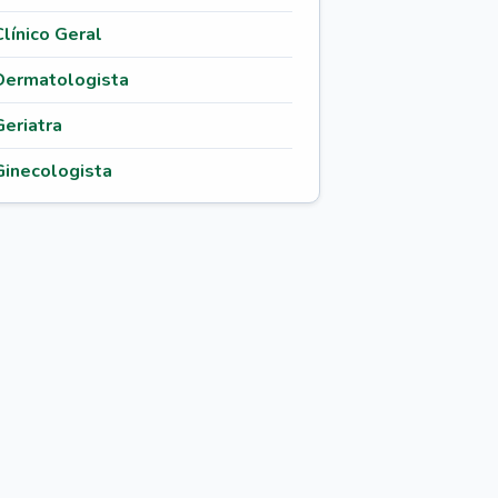
Clínico Geral
Dermatologista
Geriatra
Ginecologista