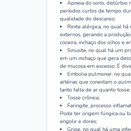
Apneia do sono, distúrbio 
períodos curtos de tempo dur
qualidade do descanso;
Rinite alérgica, no qual há
externos, gerando a produção
coceira, inchaço dos olhos e e
Sinusite, no qual há um pro
em um inchaço que gera desde
de mucosa em excesso. É divid
Embolia pulmonar, no qual
artérias que conectam o pul
tanto falta de ar quanto tosse;
Tosse crônica;
Faringite, processo inflama
Pode ter origem fúngica ou b
engolir e dores;
Gripe, no qual há uma infe