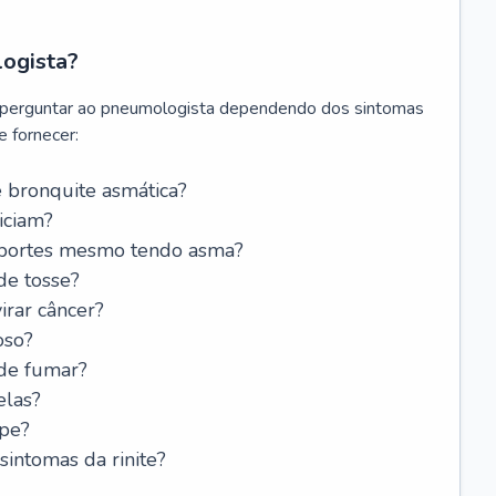
logista?
 perguntar ao pneumologista dependendo dos sintomas
 fornecer:
 bronquite asmática?
iciam?
esportes mesmo tendo asma?
de tosse?
rar câncer?
oso?
 de fumar?
elas?
ipe?
intomas da rinite?