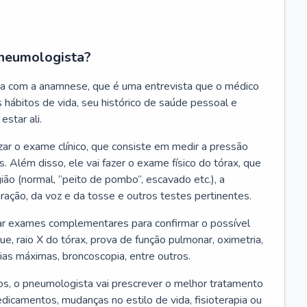
neumologista?
a com a anamnese, que é uma entrevista que o médico
 hábitos de vida, seu histórico de saúde pessoal e
estar ali.
zar o exame clínico, que consiste em medir a pressão
s. Além disso, ele vai fazer o exame físico do tórax, que
ião (normal, “peito de pombo”, escavado etc.), a
iração, da voz e da tosse e outros testes pertinentes.
tar exames complementares para confirmar o possível
e, raio X do tórax, prova de função pulmonar, oximetria,
ias máximas, broncoscopia, entre outros.
, o pneumologista vai prescrever o melhor tratamento
edicamentos, mudanças no estilo de vida, fisioterapia ou