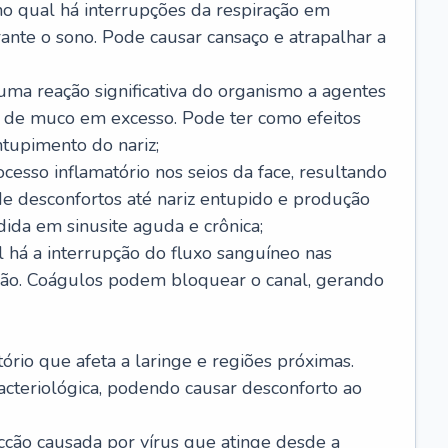
no qual há interrupções da respiração em
ante o sono. Pode causar cansaço e atrapalhar a
 uma reação significativa do organismo a agentes
 de muco em excesso. Pode ter como efeitos
ntupimento do nariz;
cesso inflamatório nos seios da face, resultando
 desconfortos até nariz entupido e produção
ida em sinusite aguda e crônica;
 há a interrupção do fluxo sanguíneo nas
mão. Coágulos podem bloquear o canal, gerando
tório que afeta a laringe e regiões próximas.
acteriológica, podendo causar desconforto ao
cção causada por vírus que atinge desde a