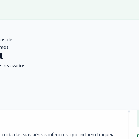
tos de
ames
l
 realizados
uida das vias aéreas inferiores, que incluem traqueia,