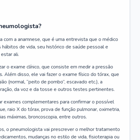
neumologista?
a com a anamnese, que é uma entrevista que o médico
 hábitos de vida, seu histórico de saúde pessoal e
estar ali.
zar o exame clínico, que consiste em medir a pressão
s. Além disso, ele vai fazer o exame físico do tórax, que
ião (normal, “peito de pombo”, escavado etc.), a
iração, da voz e da tosse e outros testes pertinentes.
tar exames complementares para confirmar o possível
e, raio X do tórax, prova de função pulmonar, oximetria,
ias máximas, broncoscopia, entre outros.
, o pneumologista vai prescrever o melhor tratamento
edicamentos, mudanças no estilo de vida, fisioterapia ou