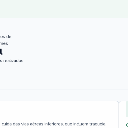
tos de
ames
l
 realizados
uida das vias aéreas inferiores, que incluem traqueia,