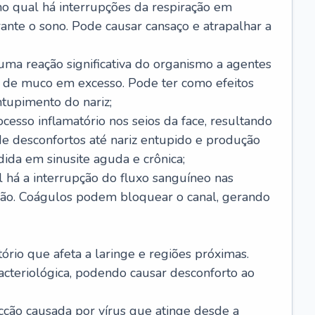
no qual há interrupções da respiração em
ante o sono. Pode causar cansaço e atrapalhar a
 uma reação significativa do organismo a agentes
 de muco em excesso. Pode ter como efeitos
ntupimento do nariz;
cesso inflamatório nos seios da face, resultando
 desconfortos até nariz entupido e produção
ida em sinusite aguda e crônica;
 há a interrupção do fluxo sanguíneo nas
mão. Coágulos podem bloquear o canal, gerando
tório que afeta a laringe e regiões próximas.
acteriológica, podendo causar desconforto ao
cção causada por vírus que atinge desde a