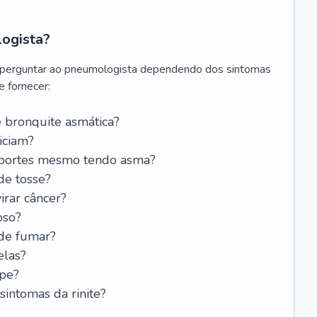
logista?
 perguntar ao pneumologista dependendo dos sintomas
 fornecer:
 bronquite asmática?
iciam?
esportes mesmo tendo asma?
de tosse?
rar câncer?
oso?
 de fumar?
elas?
ipe?
intomas da rinite?