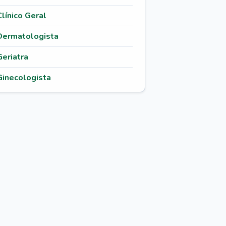
Clínico Geral
Dermatologista
Geriatra
Ginecologista