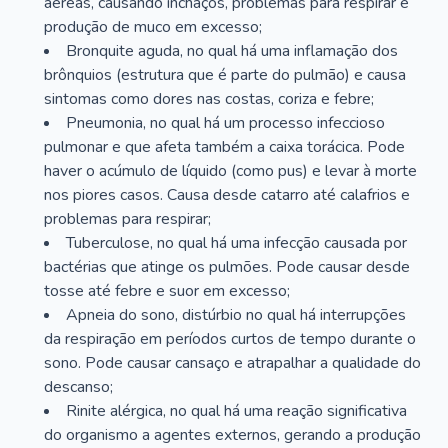
aéreas, causando inchaços, problemas para respirar e
produção de muco em excesso;
Bronquite aguda, no qual há uma inflamação dos
brônquios (estrutura que é parte do pulmão) e causa
sintomas como dores nas costas, coriza e febre;
Pneumonia, no qual há um processo infeccioso
pulmonar e que afeta também a caixa torácica. Pode
haver o acúmulo de líquido (como pus) e levar à morte
nos piores casos. Causa desde catarro até calafrios e
problemas para respirar;
Tuberculose, no qual há uma infecção causada por
bactérias que atinge os pulmões. Pode causar desde
tosse até febre e suor em excesso;
Apneia do sono, distúrbio no qual há interrupções
da respiração em períodos curtos de tempo durante o
sono. Pode causar cansaço e atrapalhar a qualidade do
descanso;
Rinite alérgica, no qual há uma reação significativa
do organismo a agentes externos, gerando a produção