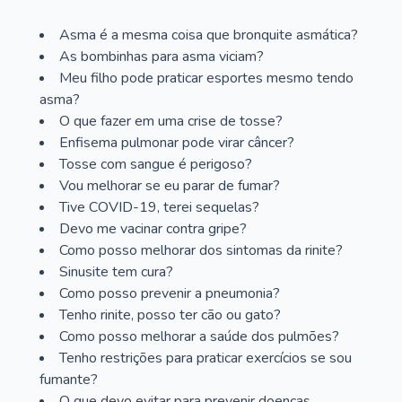
Asma é a mesma coisa que bronquite asmática?
As bombinhas para asma viciam?
Meu filho pode praticar esportes mesmo tendo
asma?
O que fazer em uma crise de tosse?
Enfisema pulmonar pode virar câncer?
Tosse com sangue é perigoso?
Vou melhorar se eu parar de fumar?
Tive COVID-19, terei sequelas?
Devo me vacinar contra gripe?
Como posso melhorar dos sintomas da rinite?
Sinusite tem cura?
Como posso prevenir a pneumonia?
Tenho rinite, posso ter cão ou gato?
Como posso melhorar a saúde dos pulmões?
Tenho restrições para praticar exercícios se sou
fumante?
O que devo evitar para prevenir doenças