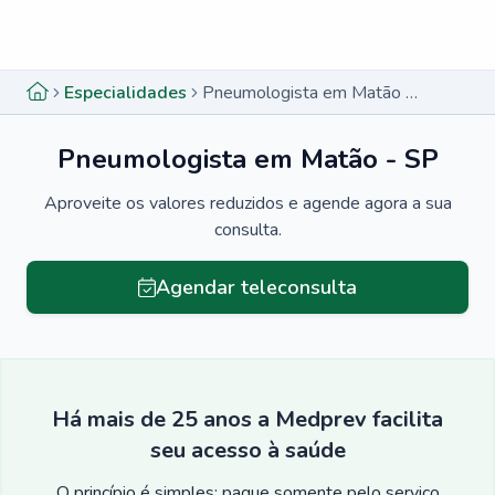
Menu lateral
Menu lateral
Especialidades
Pneumologista em Matão - SP
Pneumologista em Matão - SP
Aproveite os valores reduzidos e agende agora a sua
consulta.
Agendar teleconsulta
Há mais de 25 anos a Medprev facilita
seu acesso à saúde
O princípio é simples: pague somente pelo serviço