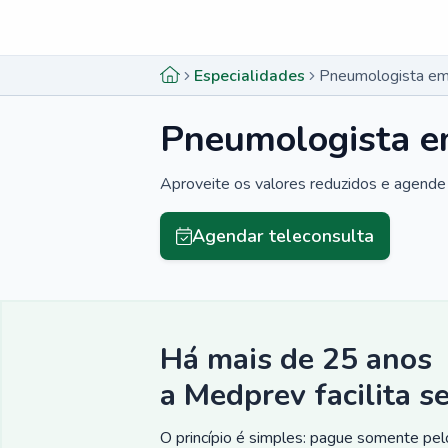
Menu lateral
Menu lateral
Especialidades
Pneumologista em
Pneumologista e
Aproveite os valores reduzidos e agende 
Agendar teleconsulta
Há mais de 25 anos
a Medprev facilita s
O princípio é simples: pague somente pelo