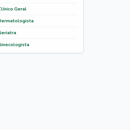
Clínico Geral
Dermatologista
Geriatra
Ginecologista