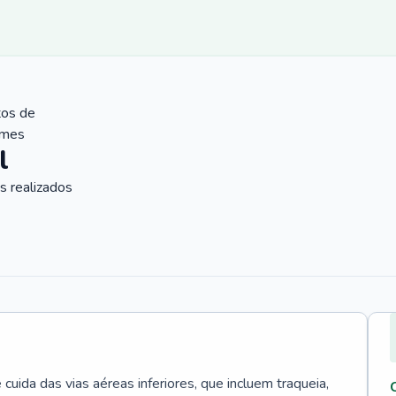
tos de
ames
l
 realizados
uida das vias aéreas inferiores, que incluem traqueia,