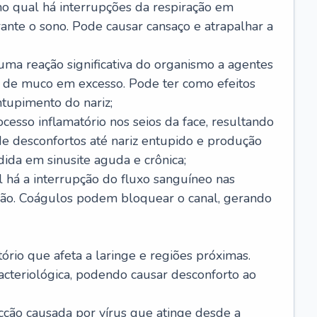
no qual há interrupções da respiração em
ante o sono. Pode causar cansaço e atrapalhar a
 uma reação significativa do organismo a agentes
 de muco em excesso. Pode ter como efeitos
ntupimento do nariz;
cesso inflamatório nos seios da face, resultando
 desconfortos até nariz entupido e produção
ida em sinusite aguda e crônica;
 há a interrupção do fluxo sanguíneo nas
mão. Coágulos podem bloquear o canal, gerando
tório que afeta a laringe e regiões próximas.
acteriológica, podendo causar desconforto ao
cção causada por vírus que atinge desde a