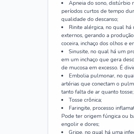
Apneia do sono, distúrbio 
períodos curtos de tempo dur
qualidade do descanso;
Rinite alérgica, no qual há
externos, gerando a produção
coceira, inchaço dos olhos e e
Sinusite, no qual há um pro
em um inchaço que gera desde
de mucosa em excesso. É divid
Embolia pulmonar, no qual
artérias que conectam o pul
tanto falta de ar quanto tosse;
Tosse crônica;
Faringite, processo inflama
Pode ter origem fúngica ou b
engolir e dores;
Gripe, no qual há uma infe