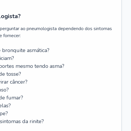
logista?
 perguntar ao pneumologista dependendo dos sintomas
 fornecer:
 bronquite asmática?
iciam?
esportes mesmo tendo asma?
de tosse?
rar câncer?
oso?
 de fumar?
elas?
ipe?
intomas da rinite?