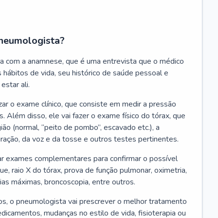
neumologista?
a com a anamnese, que é uma entrevista que o médico
 hábitos de vida, seu histórico de saúde pessoal e
estar ali.
zar o exame clínico, que consiste em medir a pressão
s. Além disso, ele vai fazer o exame físico do tórax, que
ião (normal, “peito de pombo”, escavado etc.), a
iração, da voz e da tosse e outros testes pertinentes.
tar exames complementares para confirmar o possível
e, raio X do tórax, prova de função pulmonar, oximetria,
ias máximas, broncoscopia, entre outros.
, o pneumologista vai prescrever o melhor tratamento
edicamentos, mudanças no estilo de vida, fisioterapia ou