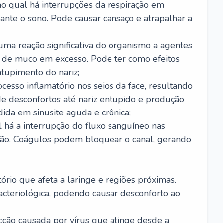
no qual há interrupções da respiração em
ante o sono. Pode causar cansaço e atrapalhar a
 uma reação significativa do organismo a agentes
 de muco em excesso. Pode ter como efeitos
ntupimento do nariz;
cesso inflamatório nos seios da face, resultando
 desconfortos até nariz entupido e produção
ida em sinusite aguda e crônica;
 há a interrupção do fluxo sanguíneo nas
mão. Coágulos podem bloquear o canal, gerando
tório que afeta a laringe e regiões próximas.
acteriológica, podendo causar desconforto ao
cção causada por vírus que atinge desde a