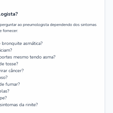
logista?
 perguntar ao pneumologista dependendo dos sintomas
 fornecer:
 bronquite asmática?
iciam?
esportes mesmo tendo asma?
de tosse?
rar câncer?
oso?
 de fumar?
elas?
ipe?
intomas da rinite?