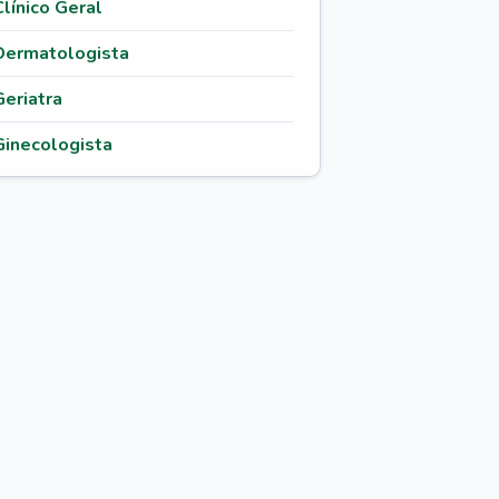
Clínico Geral
Dermatologista
Geriatra
Ginecologista