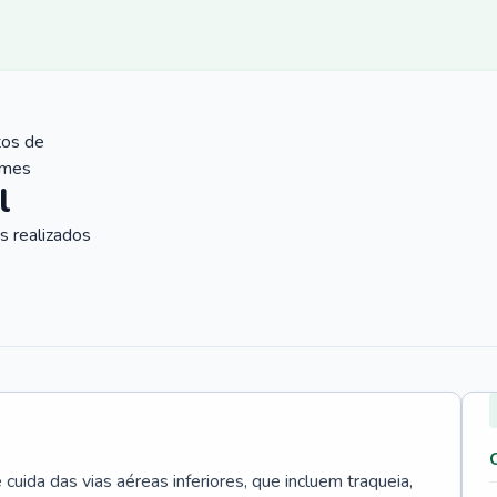
tos de
ames
l
 realizados
uida das vias aéreas inferiores, que incluem traqueia,