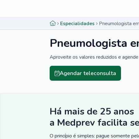
Menu lateral
Menu lateral
Especialidades
Pneumologista em
Pneumologista e
Aproveite os valores reduzidos e agende 
Agendar teleconsulta
Há mais de 25 anos
a Medprev facilita s
O princípio é simples: pague somente pelo