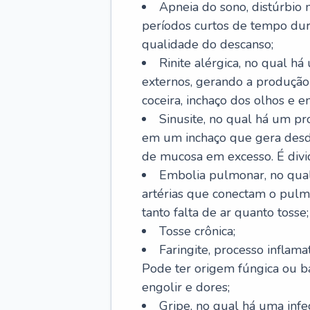
Apneia do sono, distúrbio 
períodos curtos de tempo dur
qualidade do descanso;
Rinite alérgica, no qual há
externos, gerando a produção
coceira, inchaço dos olhos e e
Sinusite, no qual há um pro
em um inchaço que gera desde
de mucosa em excesso. É divid
Embolia pulmonar, no qual
artérias que conectam o pul
tanto falta de ar quanto tosse;
Tosse crônica;
Faringite, processo inflama
Pode ter origem fúngica ou b
engolir e dores;
Gripe, no qual há uma infe