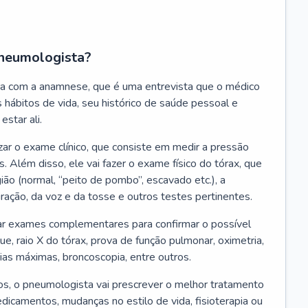
neumologista?
a com a anamnese, que é uma entrevista que o médico
 hábitos de vida, seu histórico de saúde pessoal e
estar ali.
zar o exame clínico, que consiste em medir a pressão
s. Além disso, ele vai fazer o exame físico do tórax, que
ião (normal, “peito de pombo”, escavado etc.), a
iração, da voz e da tosse e outros testes pertinentes.
tar exames complementares para confirmar o possível
e, raio X do tórax, prova de função pulmonar, oximetria,
ias máximas, broncoscopia, entre outros.
, o pneumologista vai prescrever o melhor tratamento
edicamentos, mudanças no estilo de vida, fisioterapia ou