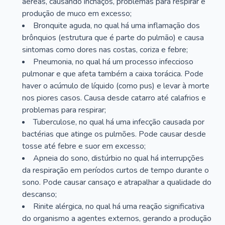
aéreas, causando inchaços, problemas para respirar e
produção de muco em excesso;
Bronquite aguda, no qual há uma inflamação dos
brônquios (estrutura que é parte do pulmão) e causa
sintomas como dores nas costas, coriza e febre;
Pneumonia, no qual há um processo infeccioso
pulmonar e que afeta também a caixa torácica. Pode
haver o acúmulo de líquido (como pus) e levar à morte
nos piores casos. Causa desde catarro até calafrios e
problemas para respirar;
Tuberculose, no qual há uma infecção causada por
bactérias que atinge os pulmões. Pode causar desde
tosse até febre e suor em excesso;
Apneia do sono, distúrbio no qual há interrupções
da respiração em períodos curtos de tempo durante o
sono. Pode causar cansaço e atrapalhar a qualidade do
descanso;
Rinite alérgica, no qual há uma reação significativa
do organismo a agentes externos, gerando a produção