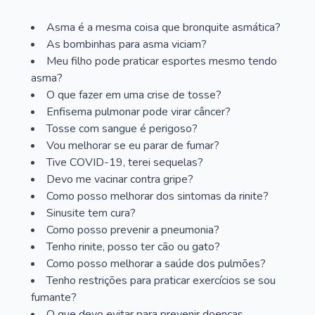
Asma é a mesma coisa que bronquite asmática?
As bombinhas para asma viciam?
Meu filho pode praticar esportes mesmo tendo
asma?
O que fazer em uma crise de tosse?
Enfisema pulmonar pode virar câncer?
Tosse com sangue é perigoso?
Vou melhorar se eu parar de fumar?
Tive COVID-19, terei sequelas?
Devo me vacinar contra gripe?
Como posso melhorar dos sintomas da rinite?
Sinusite tem cura?
Como posso prevenir a pneumonia?
Tenho rinite, posso ter cão ou gato?
Como posso melhorar a saúde dos pulmões?
Tenho restrições para praticar exercícios se sou
fumante?
O que devo evitar para prevenir doenças