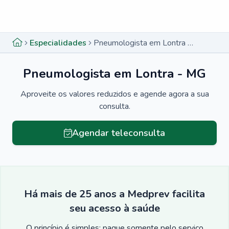
Menu lateral
Menu lateral
Especialidades
Pneumologista em Lontra - MG
Pneumologista em Lontra - MG
Aproveite os valores reduzidos e agende agora a sua
consulta.
Agendar teleconsulta
Há mais de 25 anos a Medprev facilita
seu acesso à saúde
O princípio é simples: pague somente pelo serviço