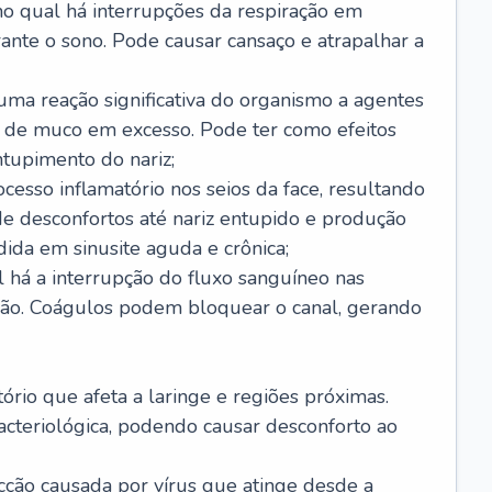
no qual há interrupções da respiração em
ante o sono. Pode causar cansaço e atrapalhar a
 uma reação significativa do organismo a agentes
 de muco em excesso. Pode ter como efeitos
ntupimento do nariz;
cesso inflamatório nos seios da face, resultando
 desconfortos até nariz entupido e produção
ida em sinusite aguda e crônica;
 há a interrupção do fluxo sanguíneo nas
mão. Coágulos podem bloquear o canal, gerando
tório que afeta a laringe e regiões próximas.
acteriológica, podendo causar desconforto ao
cção causada por vírus que atinge desde a