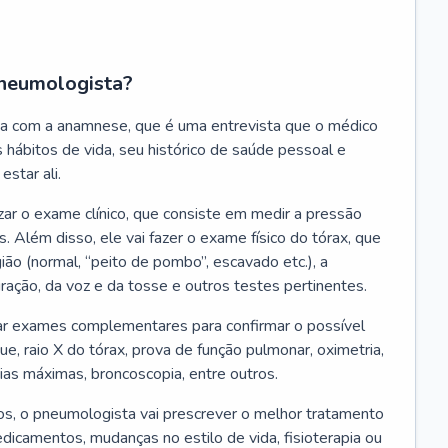
neumologista?
a com a anamnese, que é uma entrevista que o médico
 hábitos de vida, seu histórico de saúde pessoal e
estar ali.
zar o exame clínico, que consiste em medir a pressão
s. Além disso, ele vai fazer o exame físico do tórax, que
ião (normal, “peito de pombo”, escavado etc.), a
iração, da voz e da tosse e outros testes pertinentes.
tar exames complementares para confirmar o possível
e, raio X do tórax, prova de função pulmonar, oximetria,
ias máximas, broncoscopia, entre outros.
, o pneumologista vai prescrever o melhor tratamento
edicamentos, mudanças no estilo de vida, fisioterapia ou