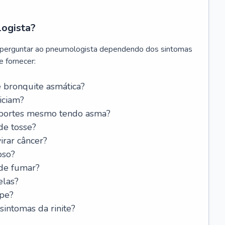
logista?
 perguntar ao pneumologista dependendo dos sintomas
 fornecer:
 bronquite asmática?
iciam?
esportes mesmo tendo asma?
de tosse?
rar câncer?
oso?
 de fumar?
elas?
ipe?
intomas da rinite?