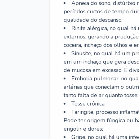
Apneia do sono, distúrbio 
períodos curtos de tempo dur
qualidade do descanso;
Rinite alérgica, no qual há
externos, gerando a produção
coceira, inchaço dos olhos e e
Sinusite, no qual há um pro
em um inchaço que gera desde
de mucosa em excesso. É divid
Embolia pulmonar, no qual
artérias que conectam o pul
tanto falta de ar quanto tosse;
Tosse crônica;
Faringite, processo inflama
Pode ter origem fúngica ou b
engolir e dores;
Gripe, no qual há uma infe