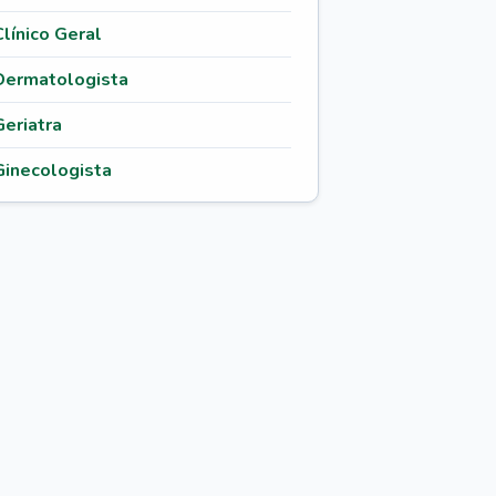
Clínico Geral
Dermatologista
Geriatra
Ginecologista