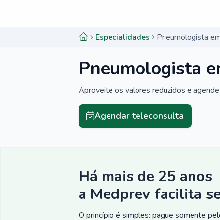
Menu lateral
Menu lateral
Especialidades
Pneumologista e
Pneumologista e
Aproveite os valores reduzidos e agende 
Agendar teleconsulta
Há mais de 25 anos
a Medprev facilita s
O princípio é simples: pague somente pelo