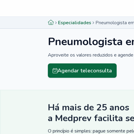
Menu lateral
Menu lateral
Especialidades
Pneumologista em
Pneumologista e
Aproveite os valores reduzidos e agende 
Agendar teleconsulta
Há mais de 25 anos
a Medprev facilita s
O princípio é simples: pague somente pelo