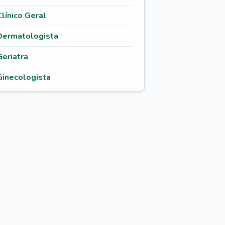
Clínico Geral
Dermatologista
Geriatra
Ginecologista