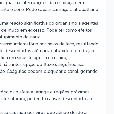
no qual há interrupções da respiração em
ante o sono. Pode causar cansaço e atrapalhar a
 uma reação significativa do organismo a agentes
 de muco em excesso. Pode ter como efeitos
ntupimento do nariz;
cesso inflamatório nos seios da face, resultando
 desconfortos até nariz entupido e produção
ida em sinusite aguda e crônica;
 há a interrupção do fluxo sanguíneo nas
mão. Coágulos podem bloquear o canal, gerando
tório que afeta a laringe e regiões próximas.
acteriológica, podendo causar desconforto ao
cção causada por vírus que atinge desde a