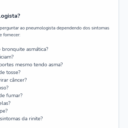
logista?
 perguntar ao pneumologista dependendo dos sintomas
 fornecer:
 bronquite asmática?
iciam?
esportes mesmo tendo asma?
de tosse?
rar câncer?
oso?
 de fumar?
elas?
ipe?
intomas da rinite?