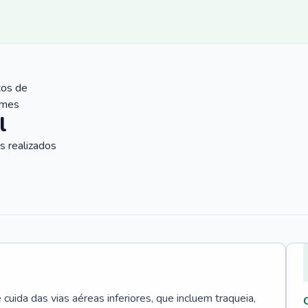
tos de
ames
l
 realizados
uida das vias aéreas inferiores, que incluem traqueia,