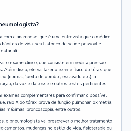
neumologista?
a com a anamnese, que é uma entrevista que o médico
 hábitos de vida, seu histórico de saúde pessoal e
estar ali.
zar o exame clínico, que consiste em medir a pressão
s. Além disso, ele vai fazer o exame físico do tórax, que
ião (normal, “peito de pombo”, escavado etc.), a
iração, da voz e da tosse e outros testes pertinentes.
tar exames complementares para confirmar o possível
e, raio X do tórax, prova de função pulmonar, oximetria,
ias máximas, broncoscopia, entre outros.
, o pneumologista vai prescrever o melhor tratamento
edicamentos, mudanças no estilo de vida, fisioterapia ou