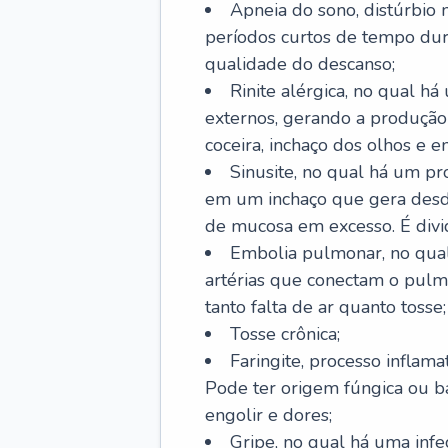
Apneia do sono, distúrbio 
períodos curtos de tempo dur
qualidade do descanso;
Rinite alérgica, no qual há
externos, gerando a produção
coceira, inchaço dos olhos e e
Sinusite, no qual há um pro
em um inchaço que gera desde
de mucosa em excesso. É divid
Embolia pulmonar, no qual
artérias que conectam o pul
tanto falta de ar quanto tosse;
Tosse crônica;
Faringite, processo inflama
Pode ter origem fúngica ou b
engolir e dores;
Gripe, no qual há uma infe