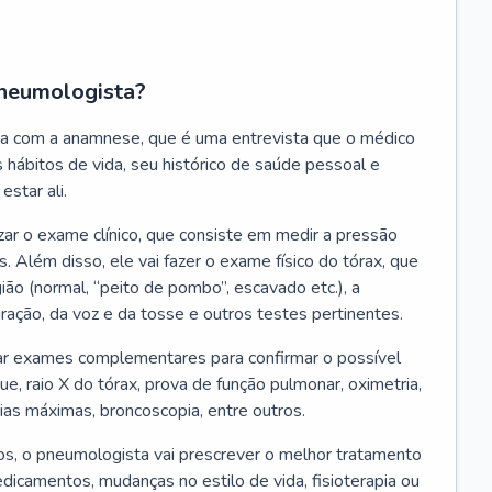
neumologista?
a com a anamnese, que é uma entrevista que o médico
 hábitos de vida, seu histórico de saúde pessoal e
estar ali.
zar o exame clínico, que consiste em medir a pressão
s. Além disso, ele vai fazer o exame físico do tórax, que
ião (normal, “peito de pombo”, escavado etc.), a
iração, da voz e da tosse e outros testes pertinentes.
tar exames complementares para confirmar o possível
e, raio X do tórax, prova de função pulmonar, oximetria,
ias máximas, broncoscopia, entre outros.
, o pneumologista vai prescrever o melhor tratamento
edicamentos, mudanças no estilo de vida, fisioterapia ou