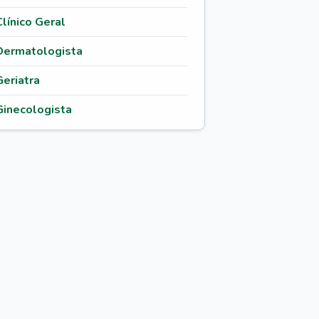
Clínico Geral
Dermatologista
Geriatra
Ginecologista