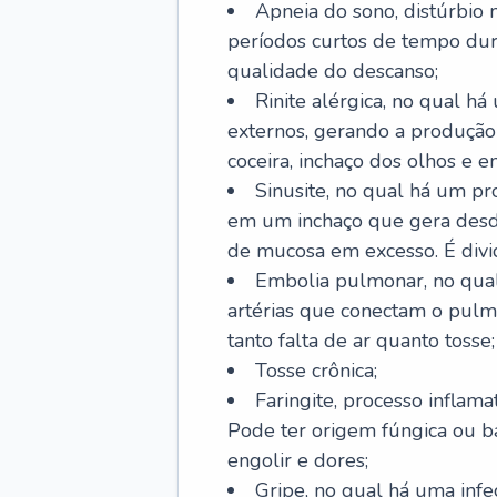
Apneia do sono, distúrbio 
períodos curtos de tempo dur
qualidade do descanso;
Rinite alérgica, no qual há
externos, gerando a produção
coceira, inchaço dos olhos e e
Sinusite, no qual há um pro
em um inchaço que gera desde
de mucosa em excesso. É divid
Embolia pulmonar, no qual
artérias que conectam o pul
tanto falta de ar quanto tosse;
Tosse crônica;
Faringite, processo inflama
Pode ter origem fúngica ou b
engolir e dores;
Gripe, no qual há uma infe