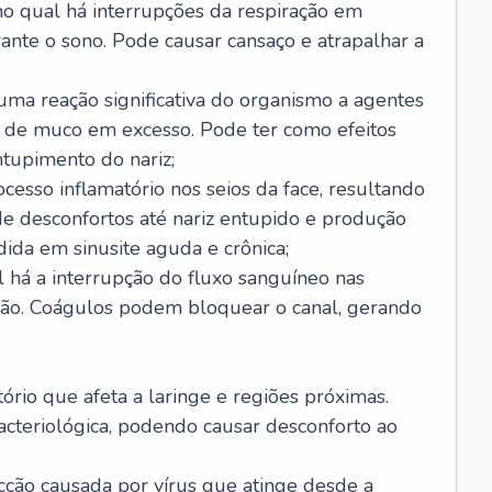
no qual há interrupções da respiração em
ante o sono. Pode causar cansaço e atrapalhar a
 uma reação significativa do organismo a agentes
 de muco em excesso. Pode ter como efeitos
ntupimento do nariz;
cesso inflamatório nos seios da face, resultando
 desconfortos até nariz entupido e produção
ida em sinusite aguda e crônica;
 há a interrupção do fluxo sanguíneo nas
mão. Coágulos podem bloquear o canal, gerando
tório que afeta a laringe e regiões próximas.
acteriológica, podendo causar desconforto ao
cção causada por vírus que atinge desde a