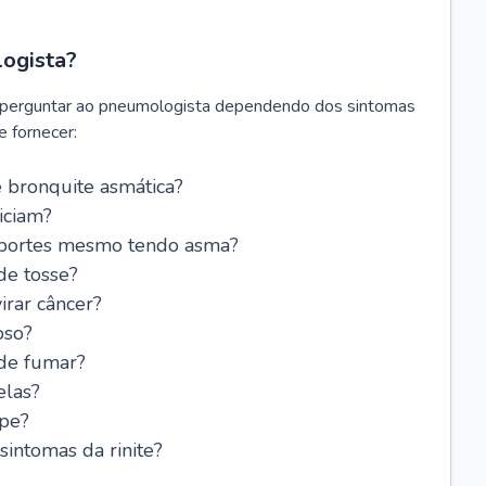
logista?
 perguntar ao pneumologista dependendo dos sintomas
 fornecer:
 bronquite asmática?
iciam?
esportes mesmo tendo asma?
de tosse?
rar câncer?
oso?
 de fumar?
elas?
ipe?
intomas da rinite?