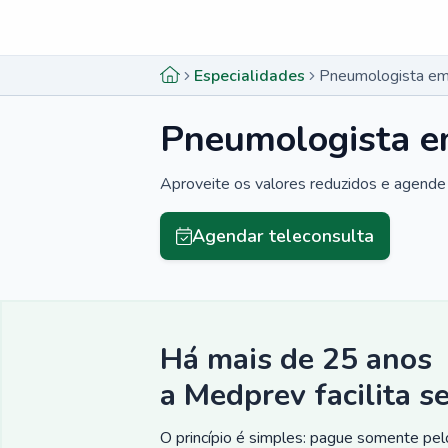
Menu lateral
Menu lateral
Especialidades
Pneumologista em
Pneumologista e
Aproveite os valores reduzidos e agende 
Agendar teleconsulta
Há mais de 25 anos
a Medprev facilita s
O princípio é simples: pague somente pelo