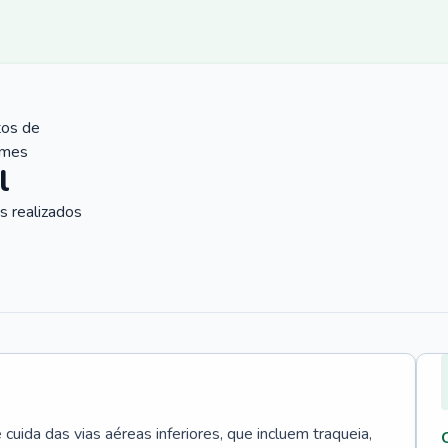
tos de
ames
l
 realizados
uida das vias aéreas inferiores, que incluem traqueia,