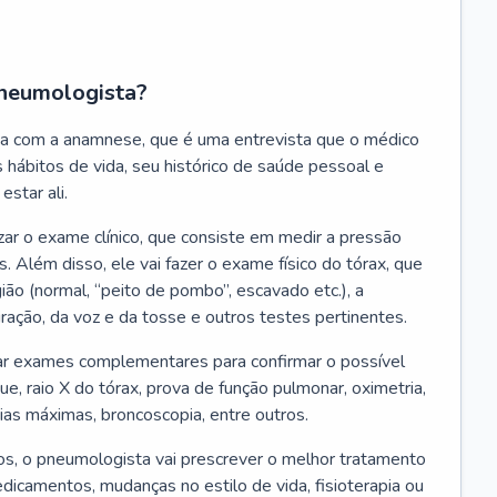
neumologista?
a com a anamnese, que é uma entrevista que o médico
 hábitos de vida, seu histórico de saúde pessoal e
estar ali.
zar o exame clínico, que consiste em medir a pressão
s. Além disso, ele vai fazer o exame físico do tórax, que
ião (normal, “peito de pombo”, escavado etc.), a
iração, da voz e da tosse e outros testes pertinentes.
tar exames complementares para confirmar o possível
e, raio X do tórax, prova de função pulmonar, oximetria,
ias máximas, broncoscopia, entre outros.
, o pneumologista vai prescrever o melhor tratamento
edicamentos, mudanças no estilo de vida, fisioterapia ou