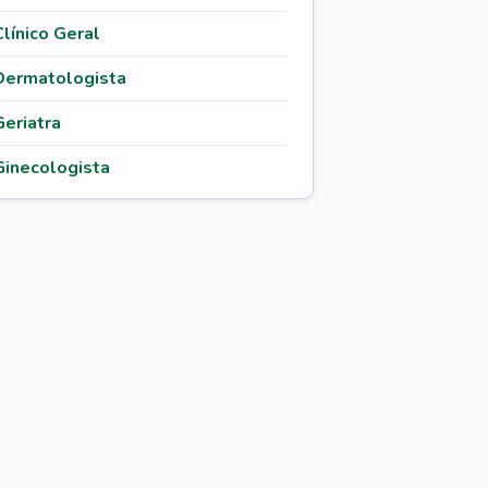
Clínico Geral
Dermatologista
Geriatra
Ginecologista