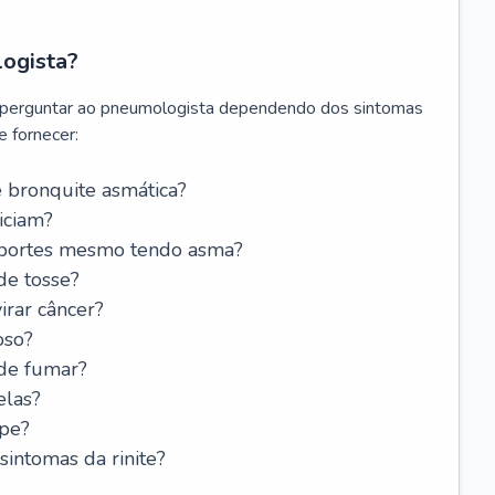
logista?
 perguntar ao pneumologista dependendo dos sintomas
 fornecer:
 bronquite asmática?
iciam?
esportes mesmo tendo asma?
de tosse?
rar câncer?
oso?
 de fumar?
elas?
ipe?
intomas da rinite?