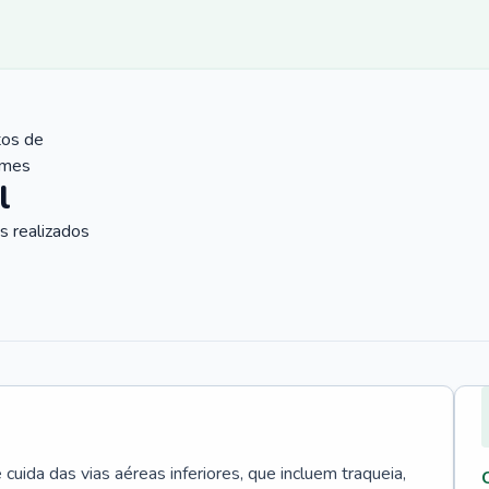
tos de
ames
l
 realizados
uida das vias aéreas inferiores, que incluem traqueia,