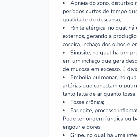
Apneia do sono, distúrbio 
períodos curtos de tempo dur
qualidade do descanso;
Rinite alérgica, no qual há
externos, gerando a produção
coceira, inchaço dos olhos e e
Sinusite, no qual há um pro
em um inchaço que gera desde
de mucosa em excesso. É divid
Embolia pulmonar, no qual
artérias que conectam o pul
tanto falta de ar quanto tosse;
Tosse crônica;
Faringite, processo inflama
Pode ter origem fúngica ou b
engolir e dores;
Gripe, no qual há uma infe