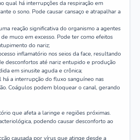
no qual há interrupções da respiração em
ante o sono. Pode causar cansaço e atrapalhar a
 uma reação significativa do organismo a agentes
 de muco em excesso. Pode ter como efeitos
ntupimento do nariz;
cesso inflamatório nos seios da face, resultando
 desconfortos até nariz entupido e produção
ida em sinusite aguda e crônica;
 há a interrupção do fluxo sanguíneo nas
mão. Coágulos podem bloquear o canal, gerando
tório que afeta a laringe e regiões próximas.
acteriológica, podendo causar desconforto ao
cção causada por vírus que atinge desde a