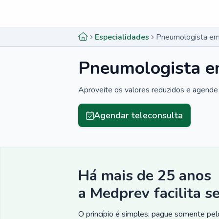
Menu lateral
Menu lateral
Especialidades
Pneumologista em 
Pneumologista em
Aproveite os valores reduzidos e agende 
Agendar teleconsulta
Há mais de 25 anos
a Medprev facilita s
O princípio é simples: pague somente pelo