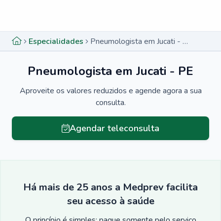
Menu lateral
Menu lateral
Especialidades
Pneumologista em Jucati - PE
Pneumologista em Jucati - PE
Aproveite os valores reduzidos e agende agora a sua
consulta.
Agendar teleconsulta
Há mais de 25 anos a Medprev facilita
seu acesso à saúde
O princípio é simples: pague somente pelo serviço