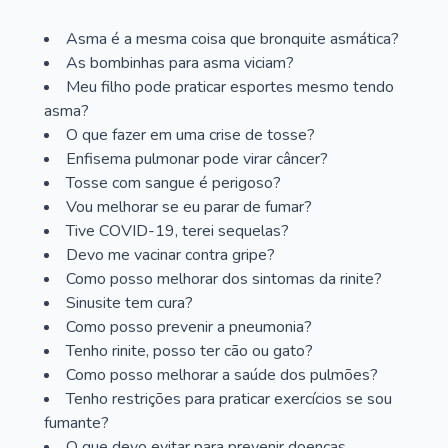
Asma é a mesma coisa que bronquite asmática?
As bombinhas para asma viciam?
Meu filho pode praticar esportes mesmo tendo
asma?
O que fazer em uma crise de tosse?
Enfisema pulmonar pode virar câncer?
Tosse com sangue é perigoso?
Vou melhorar se eu parar de fumar?
Tive COVID-19, terei sequelas?
Devo me vacinar contra gripe?
Como posso melhorar dos sintomas da rinite?
Sinusite tem cura?
Como posso prevenir a pneumonia?
Tenho rinite, posso ter cão ou gato?
Como posso melhorar a saúde dos pulmões?
Tenho restrições para praticar exercícios se sou
fumante?
O que devo evitar para prevenir doenças