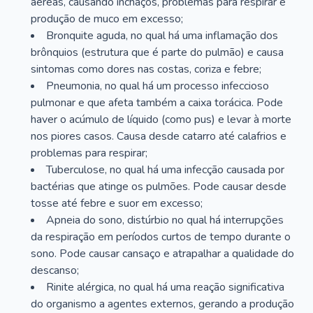
aéreas, causando inchaços, problemas para respirar e
produção de muco em excesso;
Bronquite aguda, no qual há uma inflamação dos
brônquios (estrutura que é parte do pulmão) e causa
sintomas como dores nas costas, coriza e febre;
Pneumonia, no qual há um processo infeccioso
pulmonar e que afeta também a caixa torácica. Pode
haver o acúmulo de líquido (como pus) e levar à morte
nos piores casos. Causa desde catarro até calafrios e
problemas para respirar;
Tuberculose, no qual há uma infecção causada por
bactérias que atinge os pulmões. Pode causar desde
tosse até febre e suor em excesso;
Apneia do sono, distúrbio no qual há interrupções
da respiração em períodos curtos de tempo durante o
sono. Pode causar cansaço e atrapalhar a qualidade do
descanso;
Rinite alérgica, no qual há uma reação significativa
do organismo a agentes externos, gerando a produção