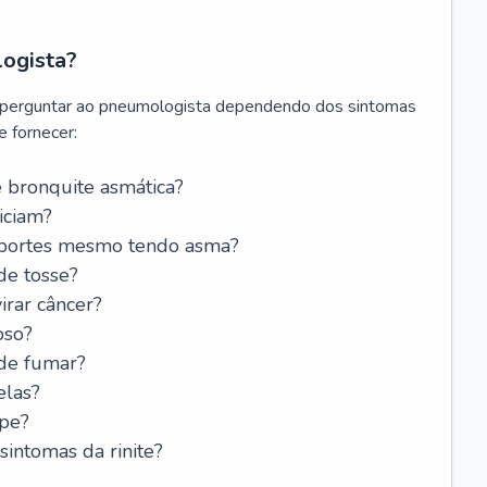
logista?
 perguntar ao pneumologista dependendo dos sintomas
 fornecer:
 bronquite asmática?
iciam?
esportes mesmo tendo asma?
de tosse?
rar câncer?
oso?
 de fumar?
elas?
ipe?
intomas da rinite?