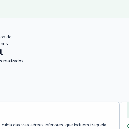
tos de
ames
l
 realizados
uida das vias aéreas inferiores, que incluem traqueia,