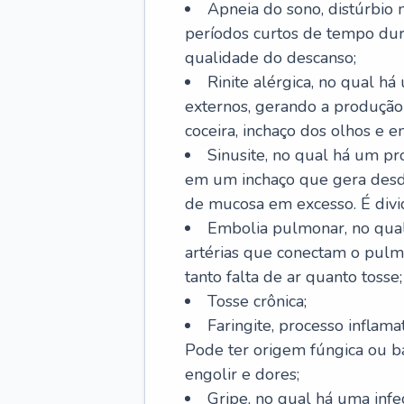
Apneia do sono, distúrbio 
períodos curtos de tempo dur
qualidade do descanso;
Rinite alérgica, no qual há
externos, gerando a produção
coceira, inchaço dos olhos e e
Sinusite, no qual há um pro
em um inchaço que gera desde
de mucosa em excesso. É divid
Embolia pulmonar, no qual
artérias que conectam o pul
tanto falta de ar quanto tosse;
Tosse crônica;
Faringite, processo inflama
Pode ter origem fúngica ou b
engolir e dores;
Gripe, no qual há uma infe