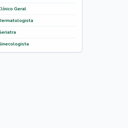
Clínico Geral
Dermatologista
Geriatra
Ginecologista