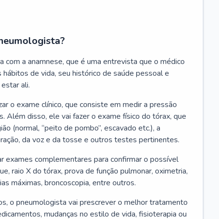
neumologista?
a com a anamnese, que é uma entrevista que o médico
 hábitos de vida, seu histórico de saúde pessoal e
estar ali.
zar o exame clínico, que consiste em medir a pressão
s. Além disso, ele vai fazer o exame físico do tórax, que
ião (normal, “peito de pombo”, escavado etc.), a
iração, da voz e da tosse e outros testes pertinentes.
tar exames complementares para confirmar o possível
e, raio X do tórax, prova de função pulmonar, oximetria,
ias máximas, broncoscopia, entre outros.
, o pneumologista vai prescrever o melhor tratamento
edicamentos, mudanças no estilo de vida, fisioterapia ou