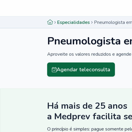
Menu lateral
Menu lateral
Especialidades
Pneumologista em
Pneumologista em
Aproveite os valores reduzidos e agende 
Agendar teleconsulta
Há mais de 25 anos
a Medprev facilita s
O princípio é simples: pague somente pelo