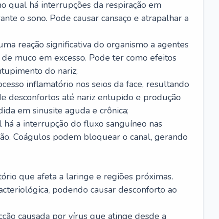
no qual há interrupções da respiração em
ante o sono. Pode causar cansaço e atrapalhar a
 uma reação significativa do organismo a agentes
 de muco em excesso. Pode ter como efeitos
ntupimento do nariz;
cesso inflamatório nos seios da face, resultando
 desconfortos até nariz entupido e produção
ida em sinusite aguda e crônica;
 há a interrupção do fluxo sanguíneo nas
mão. Coágulos podem bloquear o canal, gerando
tório que afeta a laringe e regiões próximas.
acteriológica, podendo causar desconforto ao
cção causada por vírus que atinge desde a