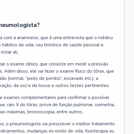
neumologista?
a com a anamnese, que é uma entrevista que o médico
 hábitos de vida, seu histórico de saúde pessoal e
estar ali.
zar o exame clínico, que consiste em medir a pressão
s. Além disso, ele vai fazer o exame físico do tórax, que
ião (normal, “peito de pombo”, escavado etc.), a
iração, da voz e da tosse e outros testes pertinentes.
tar exames complementares para confirmar o possível
e, raio X do tórax, prova de função pulmonar, oximetria,
ias máximas, broncoscopia, entre outros.
, o pneumologista vai prescrever o melhor tratamento
edicamentos, mudanças no estilo de vida, fisioterapia ou