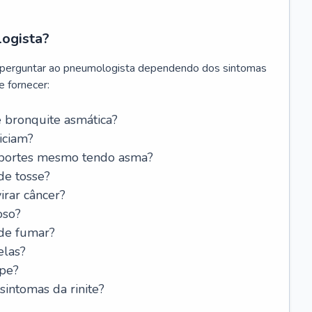
logista?
 perguntar ao pneumologista dependendo dos sintomas
 fornecer:
 bronquite asmática?
iciam?
esportes mesmo tendo asma?
de tosse?
rar câncer?
oso?
 de fumar?
elas?
ipe?
intomas da rinite?