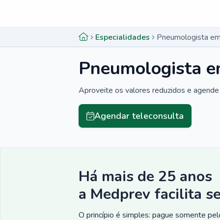
Menu lateral
Menu lateral
Especialidades
Pneumologista em
Pneumologista e
Aproveite os valores reduzidos e agende 
Agendar teleconsulta
Há mais de 25 anos
a Medprev facilita s
O princípio é simples: pague somente pelo