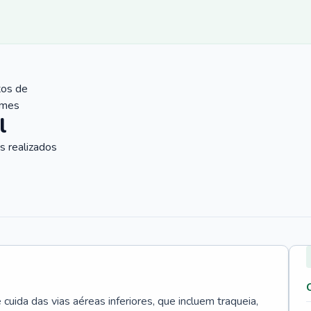
tos de
ames
l
 realizados
uida das vias aéreas inferiores, que incluem traqueia,