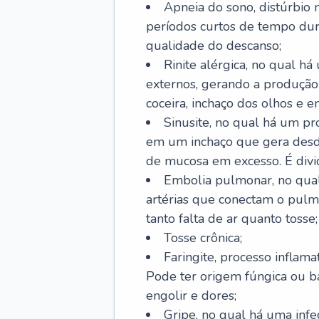
Apneia do sono, distúrbio 
períodos curtos de tempo dur
qualidade do descanso;
Rinite alérgica, no qual há
externos, gerando a produção
coceira, inchaço dos olhos e e
Sinusite, no qual há um pro
em um inchaço que gera desde
de mucosa em excesso. É divid
Embolia pulmonar, no qual
artérias que conectam o pul
tanto falta de ar quanto tosse;
Tosse crônica;
Faringite, processo inflama
Pode ter origem fúngica ou b
engolir e dores;
Gripe, no qual há uma infe