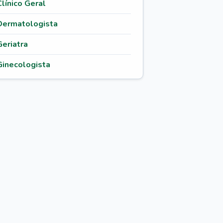
Clínico Geral
Dermatologista
Geriatra
Ginecologista