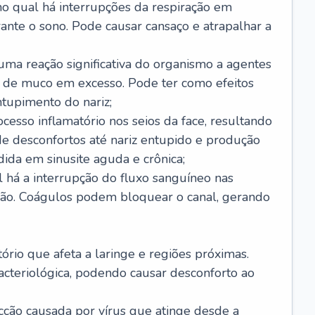
no qual há interrupções da respiração em
ante o sono. Pode causar cansaço e atrapalhar a
 uma reação significativa do organismo a agentes
 de muco em excesso. Pode ter como efeitos
ntupimento do nariz;
cesso inflamatório nos seios da face, resultando
 desconfortos até nariz entupido e produção
ida em sinusite aguda e crônica;
 há a interrupção do fluxo sanguíneo nas
mão. Coágulos podem bloquear o canal, gerando
tório que afeta a laringe e regiões próximas.
acteriológica, podendo causar desconforto ao
cção causada por vírus que atinge desde a