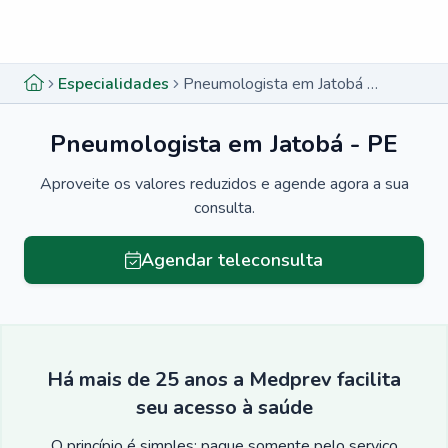
Menu lateral
Menu lateral
Especialidades
Pneumologista em Jatobá - PE
Pneumologista em Jatobá - PE
Aproveite os valores reduzidos e agende agora a sua
consulta.
Agendar teleconsulta
Há mais de 25 anos a Medprev facilita
seu acesso à saúde
O princípio é simples: pague somente pelo serviço