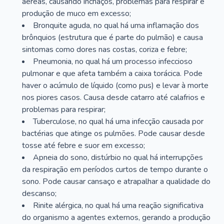
aéreas, causando inchaços, problemas para respirar e
produção de muco em excesso;
Bronquite aguda, no qual há uma inflamação dos
brônquios (estrutura que é parte do pulmão) e causa
sintomas como dores nas costas, coriza e febre;
Pneumonia, no qual há um processo infeccioso
pulmonar e que afeta também a caixa torácica. Pode
haver o acúmulo de líquido (como pus) e levar à morte
nos piores casos. Causa desde catarro até calafrios e
problemas para respirar;
Tuberculose, no qual há uma infecção causada por
bactérias que atinge os pulmões. Pode causar desde
tosse até febre e suor em excesso;
Apneia do sono, distúrbio no qual há interrupções
da respiração em períodos curtos de tempo durante o
sono. Pode causar cansaço e atrapalhar a qualidade do
descanso;
Rinite alérgica, no qual há uma reação significativa
do organismo a agentes externos, gerando a produção