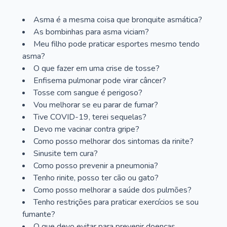
Asma é a mesma coisa que bronquite asmática?
As bombinhas para asma viciam?
Meu filho pode praticar esportes mesmo tendo
asma?
O que fazer em uma crise de tosse?
Enfisema pulmonar pode virar câncer?
Tosse com sangue é perigoso?
Vou melhorar se eu parar de fumar?
Tive COVID-19, terei sequelas?
Devo me vacinar contra gripe?
Como posso melhorar dos sintomas da rinite?
Sinusite tem cura?
Como posso prevenir a pneumonia?
Tenho rinite, posso ter cão ou gato?
Como posso melhorar a saúde dos pulmões?
Tenho restrições para praticar exercícios se sou
fumante?
O que devo evitar para prevenir doenças