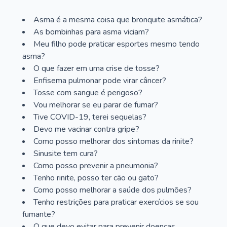
Asma é a mesma coisa que bronquite asmática?
As bombinhas para asma viciam?
Meu filho pode praticar esportes mesmo tendo
asma?
O que fazer em uma crise de tosse?
Enfisema pulmonar pode virar câncer?
Tosse com sangue é perigoso?
Vou melhorar se eu parar de fumar?
Tive COVID-19, terei sequelas?
Devo me vacinar contra gripe?
Como posso melhorar dos sintomas da rinite?
Sinusite tem cura?
Como posso prevenir a pneumonia?
Tenho rinite, posso ter cão ou gato?
Como posso melhorar a saúde dos pulmões?
Tenho restrições para praticar exercícios se sou
fumante?
O que devo evitar para prevenir doenças