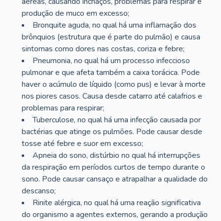
aéreas, causando inchaços, problemas para respirar e
produção de muco em excesso;
Bronquite aguda, no qual há uma inflamação dos
brônquios (estrutura que é parte do pulmão) e causa
sintomas como dores nas costas, coriza e febre;
Pneumonia, no qual há um processo infeccioso
pulmonar e que afeta também a caixa torácica. Pode
haver o acúmulo de líquido (como pus) e levar à morte
nos piores casos. Causa desde catarro até calafrios e
problemas para respirar;
Tuberculose, no qual há uma infecção causada por
bactérias que atinge os pulmões. Pode causar desde
tosse até febre e suor em excesso;
Apneia do sono, distúrbio no qual há interrupções
da respiração em períodos curtos de tempo durante o
sono. Pode causar cansaço e atrapalhar a qualidade do
descanso;
Rinite alérgica, no qual há uma reação significativa
do organismo a agentes externos, gerando a produção