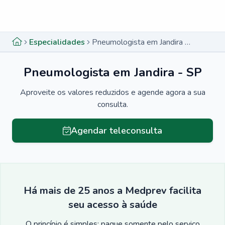
Menu lateral
Menu lateral
Especialidades
Pneumologista em Jandira - SP
Pneumologista em Jandira - SP
Aproveite os valores reduzidos e agende agora a sua
consulta.
Agendar teleconsulta
Há mais de 25 anos a Medprev facilita
seu acesso à saúde
O princípio é simples: pague somente pelo serviço