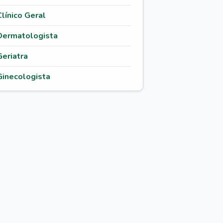
Clínico Geral
Dermatologista
Geriatra
Ginecologista