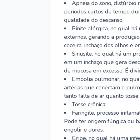
Apneia do sono, distúrbio 
períodos curtos de tempo dur
qualidade do descanso;
Rinite alérgica, no qual há
externos, gerando a produção
coceira, inchaço dos olhos e e
Sinusite, no qual há um pro
em um inchaço que gera desde
de mucosa em excesso. É divid
Embolia pulmonar, no qual
artérias que conectam o pul
tanto falta de ar quanto tosse;
Tosse crônica;
Faringite, processo inflama
Pode ter origem fúngica ou b
engolir e dores;
Gripe, no qual há uma infe