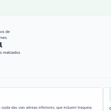
tos de
ames
l
 realizados
uida das vias aéreas inferiores, que incluem traqueia,