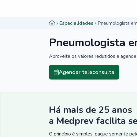
Menu lateral
Menu lateral
Especialidades
Pneumologista em 
Pneumologista e
Aproveite os valores reduzidos e agende 
Agendar teleconsulta
Há mais de 25 anos
a Medprev facilita s
O princípio é simples: pague somente pelo