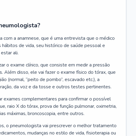
neumologista?
a com a anamnese, que é uma entrevista que o médico
 hábitos de vida, seu histórico de saúde pessoal e
estar ali.
zar o exame clínico, que consiste em medir a pressão
s. Além disso, ele vai fazer o exame físico do tórax, que
ião (normal, “peito de pombo”, escavado etc.), a
iração, da voz e da tosse e outros testes pertinentes.
tar exames complementares para confirmar o possível
e, raio X do tórax, prova de função pulmonar, oximetria,
ias máximas, broncoscopia, entre outros.
, o pneumologista vai prescrever o melhor tratamento
edicamentos, mudanças no estilo de vida, fisioterapia ou