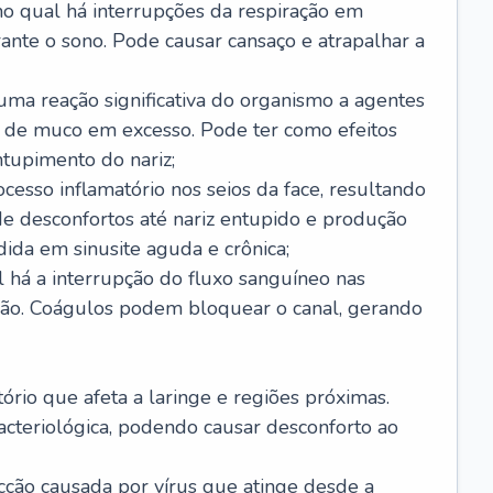
no qual há interrupções da respiração em
ante o sono. Pode causar cansaço e atrapalhar a
 uma reação significativa do organismo a agentes
 de muco em excesso. Pode ter como efeitos
ntupimento do nariz;
cesso inflamatório nos seios da face, resultando
 desconfortos até nariz entupido e produção
ida em sinusite aguda e crônica;
 há a interrupção do fluxo sanguíneo nas
mão. Coágulos podem bloquear o canal, gerando
tório que afeta a laringe e regiões próximas.
acteriológica, podendo causar desconforto ao
cção causada por vírus que atinge desde a