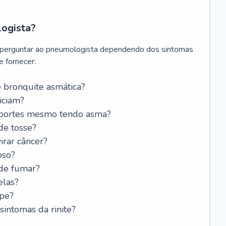
logista?
 perguntar ao pneumologista dependendo dos sintomas
 fornecer:
 bronquite asmática?
iciam?
esportes mesmo tendo asma?
de tosse?
rar câncer?
oso?
 de fumar?
elas?
ipe?
intomas da rinite?