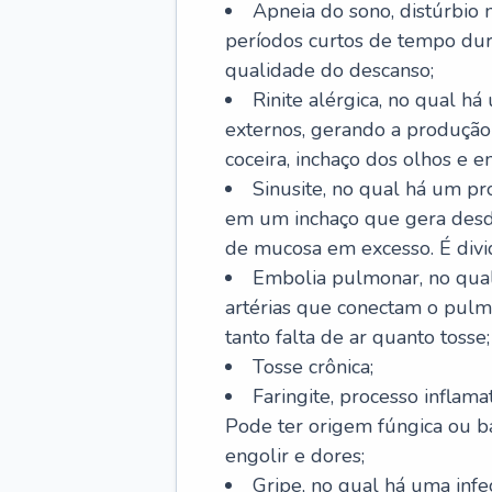
Apneia do sono, distúrbio 
períodos curtos de tempo dur
qualidade do descanso;
Rinite alérgica, no qual há
externos, gerando a produção
coceira, inchaço dos olhos e e
Sinusite, no qual há um pro
em um inchaço que gera desde
de mucosa em excesso. É divid
Embolia pulmonar, no qual
artérias que conectam o pul
tanto falta de ar quanto tosse;
Tosse crônica;
Faringite, processo inflama
Pode ter origem fúngica ou b
engolir e dores;
Gripe, no qual há uma infe