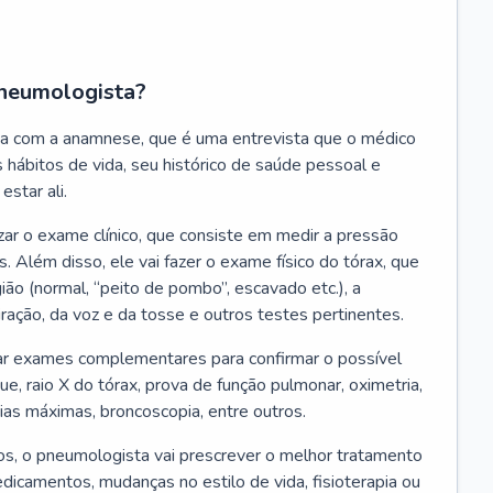
neumologista?
a com a anamnese, que é uma entrevista que o médico
 hábitos de vida, seu histórico de saúde pessoal e
estar ali.
zar o exame clínico, que consiste em medir a pressão
s. Além disso, ele vai fazer o exame físico do tórax, que
ião (normal, “peito de pombo”, escavado etc.), a
iração, da voz e da tosse e outros testes pertinentes.
tar exames complementares para confirmar o possível
e, raio X do tórax, prova de função pulmonar, oximetria,
ias máximas, broncoscopia, entre outros.
, o pneumologista vai prescrever o melhor tratamento
edicamentos, mudanças no estilo de vida, fisioterapia ou