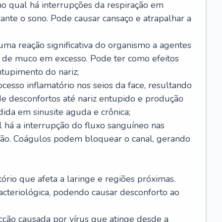
no qual há interrupções da respiração em
ante o sono. Pode causar cansaço e atrapalhar a
 uma reação significativa do organismo a agentes
 de muco em excesso. Pode ter como efeitos
ntupimento do nariz;
cesso inflamatório nos seios da face, resultando
 desconfortos até nariz entupido e produção
ida em sinusite aguda e crônica;
 há a interrupção do fluxo sanguíneo nas
mão. Coágulos podem bloquear o canal, gerando
tório que afeta a laringe e regiões próximas.
acteriológica, podendo causar desconforto ao
cção causada por vírus que atinge desde a