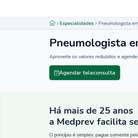
Menu lateral
Menu lateral
Especialidades
Pneumologista em
Pneumologista e
Aproveite os valores reduzidos e agende 
Agendar teleconsulta
Há mais de 25 anos
a Medprev facilita s
O princípio é simples: pague somente pelo