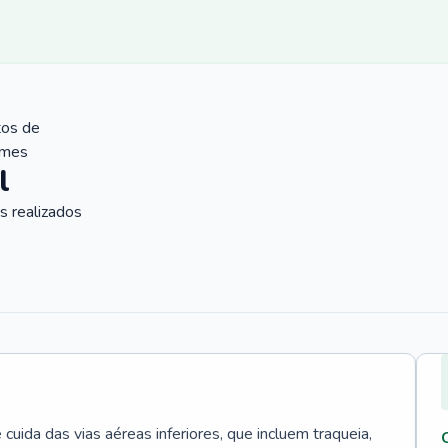
tos de
ames
l
 realizados
uida das vias aéreas inferiores, que incluem traqueia,