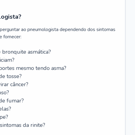
logista?
 perguntar ao pneumologista dependendo dos sintomas
 fornecer:
 bronquite asmática?
iciam?
esportes mesmo tendo asma?
de tosse?
rar câncer?
oso?
 de fumar?
elas?
ipe?
intomas da rinite?