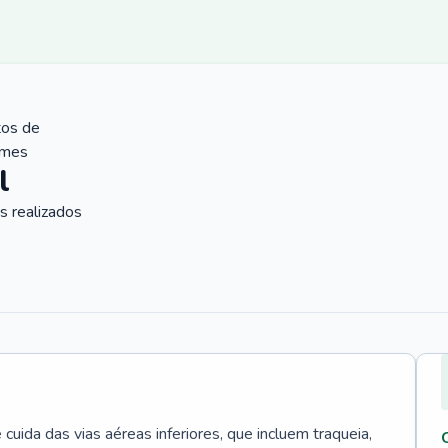
tos de
ames
l
 realizados
uida das vias aéreas inferiores, que incluem traqueia,