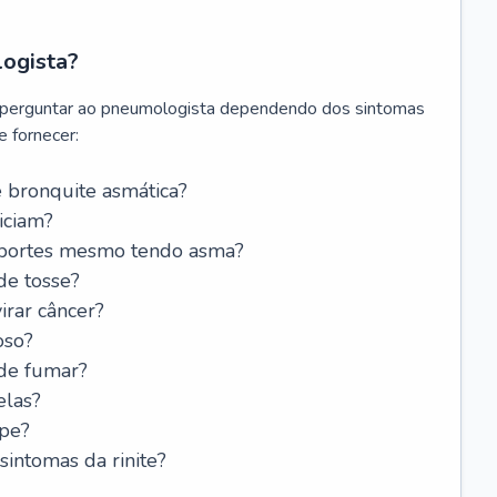
logista?
 perguntar ao pneumologista dependendo dos sintomas
 fornecer:
 bronquite asmática?
iciam?
esportes mesmo tendo asma?
de tosse?
rar câncer?
oso?
 de fumar?
elas?
ipe?
intomas da rinite?