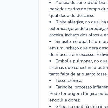
Apneia do sono, distúrbio 
períodos curtos de tempo dur
qualidade do descanso;
Rinite alérgica, no qual há
externos, gerando a produção
coceira, inchaço dos olhos e e
Sinusite, no qual há um pro
em um inchaço que gera desde
de mucosa em excesso. É divid
Embolia pulmonar, no qual
artérias que conectam o pul
tanto falta de ar quanto tosse;
Tosse crônica;
Faringite, processo inflama
Pode ter origem fúngica ou b
engolir e dores;
Gripe, no qual há uma infe