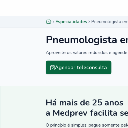
Menu lateral
Menu lateral
Especialidades
Pneumologista em
Pneumologista e
Aproveite os valores reduzidos e agende 
Agendar teleconsulta
Há mais de 25 anos
a Medprev facilita s
O princípio é simples: pague somente pelo