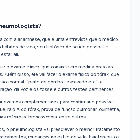
neumologista?
a com a anamnese, que é uma entrevista que o médico
 hábitos de vida, seu histórico de saúde pessoal e
estar ali.
zar o exame clínico, que consiste em medir a pressão
s. Além disso, ele vai fazer o exame físico do tórax, que
ião (normal, “peito de pombo”, escavado etc.), a
iração, da voz e da tosse e outros testes pertinentes.
tar exames complementares para confirmar o possível
e, raio X do tórax, prova de função pulmonar, oximetria,
ias máximas, broncoscopia, entre outros.
, o pneumologista vai prescrever o melhor tratamento
edicamentos, mudanças no estilo de vida, fisioterapia ou