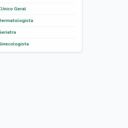
Clínico Geral
Dermatologista
Geriatra
Ginecologista