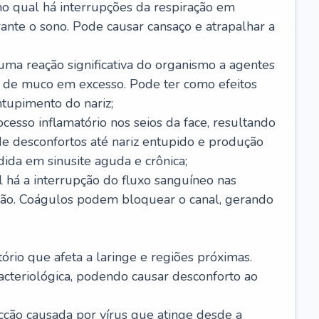
no qual há interrupções da respiração em
ante o sono. Pode causar cansaço e atrapalhar a
 uma reação significativa do organismo a agentes
 de muco em excesso. Pode ter como efeitos
ntupimento do nariz;
cesso inflamatório nos seios da face, resultando
 desconfortos até nariz entupido e produção
ida em sinusite aguda e crônica;
 há a interrupção do fluxo sanguíneo nas
mão. Coágulos podem bloquear o canal, gerando
tório que afeta a laringe e regiões próximas.
acteriológica, podendo causar desconforto ao
cção causada por vírus que atinge desde a