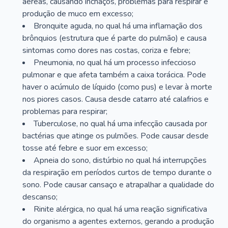
aéreas, causando inchaços, problemas para respirar e
produção de muco em excesso;
Bronquite aguda, no qual há uma inflamação dos
brônquios (estrutura que é parte do pulmão) e causa
sintomas como dores nas costas, coriza e febre;
Pneumonia, no qual há um processo infeccioso
pulmonar e que afeta também a caixa torácica. Pode
haver o acúmulo de líquido (como pus) e levar à morte
nos piores casos. Causa desde catarro até calafrios e
problemas para respirar;
Tuberculose, no qual há uma infecção causada por
bactérias que atinge os pulmões. Pode causar desde
tosse até febre e suor em excesso;
Apneia do sono, distúrbio no qual há interrupções
da respiração em períodos curtos de tempo durante o
sono. Pode causar cansaço e atrapalhar a qualidade do
descanso;
Rinite alérgica, no qual há uma reação significativa
do organismo a agentes externos, gerando a produção