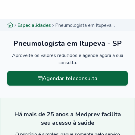
Menu lateral
Menu lateral
Especialidades
Pneumologista em Itupeva - SP
Pneumologista em Itupeva - SP
Aproveite os valores reduzidos e agende agora a sua
consulta.
Agendar teleconsulta
Há mais de 25 anos a Medprev facilita
seu acesso à saúde
O princípio é simples: pague somente pelo serviço