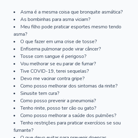
Asma é a mesma coisa que bronquite asmática?
As bombinhas para asma viciam?
Meu filho pode praticar esportes mesmo tendo
asma?
O que fazer em uma crise de tosse?
Enfisema pulmonar pode virar câncer?
Tosse com sangue é perigoso?
Vou melhorar se eu parar de fumar?
Tive COVID-19, terei sequelas?
Devo me vacinar contra gripe?
Como posso melhorar dos sintomas da rinite?
Sinusite tem cura?
Como posso prevenir a pneumonia?
Tenho rinite, posso ter cão ou gato?
Como posso melhorar a saúde dos pulmões?
Tenho restrições para praticar exercícios se sou
fumante?
O que devo evitar para prevenir doenças