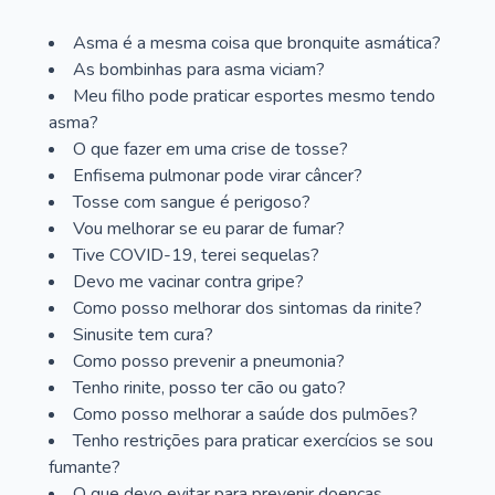
Asma é a mesma coisa que bronquite asmática?
As bombinhas para asma viciam?
Meu filho pode praticar esportes mesmo tendo
asma?
O que fazer em uma crise de tosse?
Enfisema pulmonar pode virar câncer?
Tosse com sangue é perigoso?
Vou melhorar se eu parar de fumar?
Tive COVID-19, terei sequelas?
Devo me vacinar contra gripe?
Como posso melhorar dos sintomas da rinite?
Sinusite tem cura?
Como posso prevenir a pneumonia?
Tenho rinite, posso ter cão ou gato?
Como posso melhorar a saúde dos pulmões?
Tenho restrições para praticar exercícios se sou
fumante?
O que devo evitar para prevenir doenças