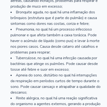
aéreas, causando inchaços, problemas para respirar e
produção de muco em excesso;
Bronquite aguda, no qual há uma inflamação dos
brônquios (estrutura que é parte do pulmão) e causa
sintomas como dores nas costas, coriza e febre;
Pneumonia, no qual há um processo infeccioso
pulmonar e que afeta também a caixa torácica. Pode
haver o acúmulo de líquido (como pus) e levar à morte
nos piores casos. Causa desde catarro até calafrios e
problemas para respirar;
Tuberculose, no qual há uma infecção causada por
bactérias que atinge os pulmões. Pode causar desde
tosse até febre e suor em excesso;
Apneia do sono, distúrbio no qual há interrupções
da respiração em períodos curtos de tempo durante o
sono. Pode causar cansaço e atrapalhar a qualidade do
descanso;
Rinite alérgica, no qual há uma reação significativa
do organismo a agentes externos, gerando a produção