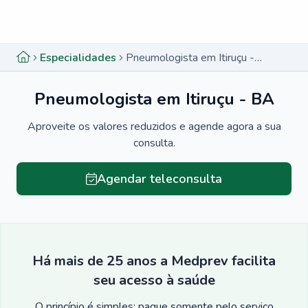
Menu lateral
Menu lateral
Especialidades
Pneumologista em Itiruçu - BA
Pneumologista em Itiruçu - BA
Aproveite os valores reduzidos e agende agora a sua
consulta.
Agendar teleconsulta
Há mais de 25 anos a Medprev facilita
seu acesso à saúde
O princípio é simples: pague somente pelo serviço