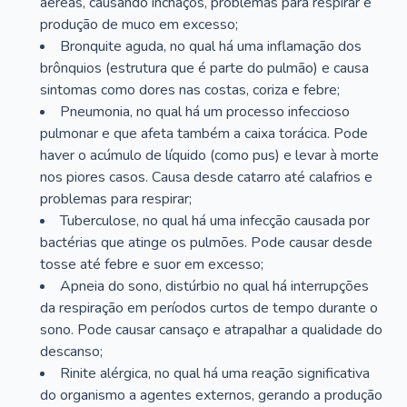
aéreas, causando inchaços, problemas para respirar e
produção de muco em excesso;
Bronquite aguda, no qual há uma inflamação dos
brônquios (estrutura que é parte do pulmão) e causa
sintomas como dores nas costas, coriza e febre;
Pneumonia, no qual há um processo infeccioso
pulmonar e que afeta também a caixa torácica. Pode
haver o acúmulo de líquido (como pus) e levar à morte
nos piores casos. Causa desde catarro até calafrios e
problemas para respirar;
Tuberculose, no qual há uma infecção causada por
bactérias que atinge os pulmões. Pode causar desde
tosse até febre e suor em excesso;
Apneia do sono, distúrbio no qual há interrupções
da respiração em períodos curtos de tempo durante o
sono. Pode causar cansaço e atrapalhar a qualidade do
descanso;
Rinite alérgica, no qual há uma reação significativa
do organismo a agentes externos, gerando a produção