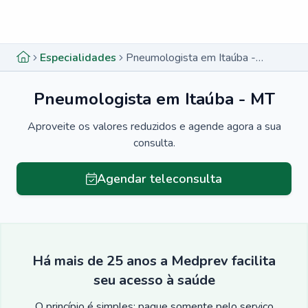
Menu lateral
Menu lateral
Especialidades
Pneumologista em Itaúba - MT
Pneumologista em Itaúba - MT
Aproveite os valores reduzidos e agende agora a sua
consulta.
Agendar teleconsulta
Há mais de 25 anos a Medprev facilita
seu acesso à saúde
O princípio é simples: pague somente pelo serviço