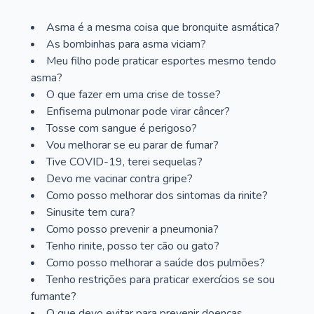
Asma é a mesma coisa que bronquite asmática?
As bombinhas para asma viciam?
Meu filho pode praticar esportes mesmo tendo
asma?
O que fazer em uma crise de tosse?
Enfisema pulmonar pode virar câncer?
Tosse com sangue é perigoso?
Vou melhorar se eu parar de fumar?
Tive COVID-19, terei sequelas?
Devo me vacinar contra gripe?
Como posso melhorar dos sintomas da rinite?
Sinusite tem cura?
Como posso prevenir a pneumonia?
Tenho rinite, posso ter cão ou gato?
Como posso melhorar a saúde dos pulmões?
Tenho restrições para praticar exercícios se sou
fumante?
O que devo evitar para prevenir doenças