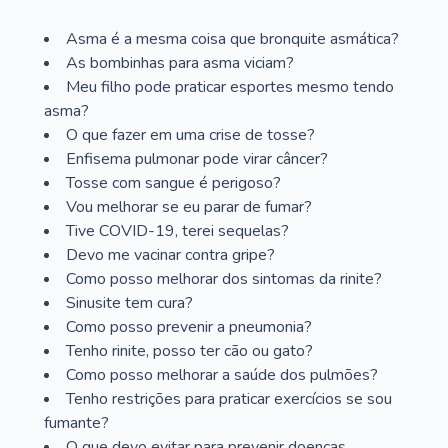
Asma é a mesma coisa que bronquite asmática?
As bombinhas para asma viciam?
Meu filho pode praticar esportes mesmo tendo
asma?
O que fazer em uma crise de tosse?
Enfisema pulmonar pode virar câncer?
Tosse com sangue é perigoso?
Vou melhorar se eu parar de fumar?
Tive COVID-19, terei sequelas?
Devo me vacinar contra gripe?
Como posso melhorar dos sintomas da rinite?
Sinusite tem cura?
Como posso prevenir a pneumonia?
Tenho rinite, posso ter cão ou gato?
Como posso melhorar a saúde dos pulmões?
Tenho restrições para praticar exercícios se sou
fumante?
O que devo evitar para prevenir doenças