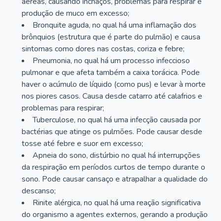
aéreas, causando inchaços, problemas para respirar e
produção de muco em excesso;
Bronquite aguda, no qual há uma inflamação dos
brônquios (estrutura que é parte do pulmão) e causa
sintomas como dores nas costas, coriza e febre;
Pneumonia, no qual há um processo infeccioso
pulmonar e que afeta também a caixa torácica. Pode
haver o acúmulo de líquido (como pus) e levar à morte
nos piores casos. Causa desde catarro até calafrios e
problemas para respirar;
Tuberculose, no qual há uma infecção causada por
bactérias que atinge os pulmões. Pode causar desde
tosse até febre e suor em excesso;
Apneia do sono, distúrbio no qual há interrupções
da respiração em períodos curtos de tempo durante o
sono. Pode causar cansaço e atrapalhar a qualidade do
descanso;
Rinite alérgica, no qual há uma reação significativa
do organismo a agentes externos, gerando a produção