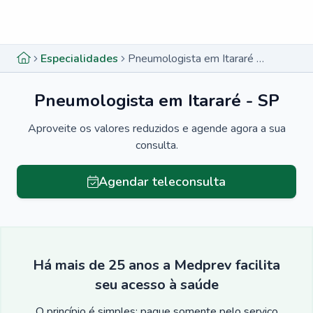
Menu lateral
Menu lateral
Especialidades
Pneumologista em Itararé - SP
Pneumologista em Itararé - SP
Aproveite os valores reduzidos e agende agora a sua
consulta.
Agendar teleconsulta
Há mais de 25 anos a Medprev facilita
seu acesso à saúde
O princípio é simples: pague somente pelo serviço