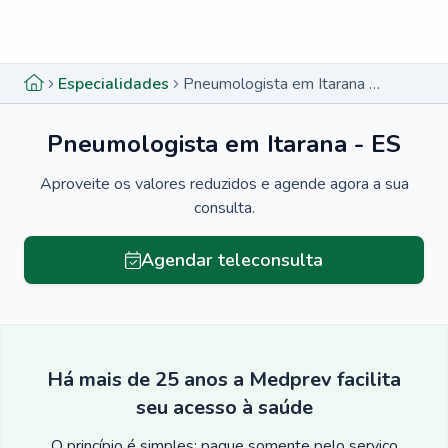
Menu lateral
Menu lateral
Especialidades
Pneumologista em Itarana - ES
Pneumologista em Itarana - ES
Aproveite os valores reduzidos e agende agora a sua
consulta.
Agendar teleconsulta
Há mais de 25 anos a Medprev facilita
seu acesso à saúde
O princípio é simples: pague somente pelo serviço