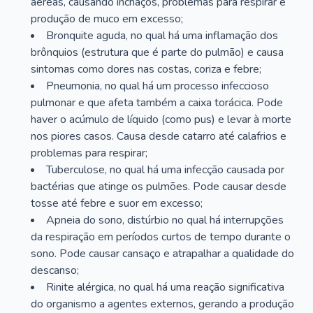
aéreas, causando inchaços, problemas para respirar e
produção de muco em excesso;
Bronquite aguda, no qual há uma inflamação dos
brônquios (estrutura que é parte do pulmão) e causa
sintomas como dores nas costas, coriza e febre;
Pneumonia, no qual há um processo infeccioso
pulmonar e que afeta também a caixa torácica. Pode
haver o acúmulo de líquido (como pus) e levar à morte
nos piores casos. Causa desde catarro até calafrios e
problemas para respirar;
Tuberculose, no qual há uma infecção causada por
bactérias que atinge os pulmões. Pode causar desde
tosse até febre e suor em excesso;
Apneia do sono, distúrbio no qual há interrupções
da respiração em períodos curtos de tempo durante o
sono. Pode causar cansaço e atrapalhar a qualidade do
descanso;
Rinite alérgica, no qual há uma reação significativa
do organismo a agentes externos, gerando a produção