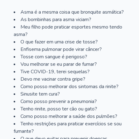
Asma é a mesma coisa que bronquite asmática?
As bombinhas para asma viciam?
Meu filho pode praticar esportes mesmo tendo
asma?
O que fazer em uma crise de tosse?
Enfisema pulmonar pode virar câncer?
Tosse com sangue é perigoso?
Vou melhorar se eu parar de fumar?
Tive COVID-19, terei sequelas?
Devo me vacinar contra gripe?
Como posso melhorar dos sintomas da rinite?
Sinusite tem cura?
Como posso prevenir a pneumonia?
Tenho rinite, posso ter cão ou gato?
Como posso melhorar a saúde dos pulmões?
Tenho restrições para praticar exercícios se sou
fumante?
O que devo evitar para prevenir doenças