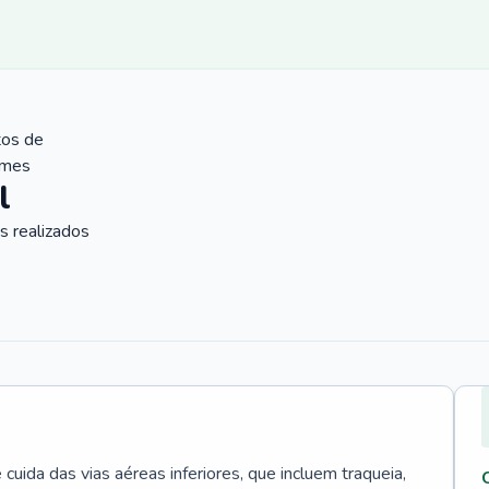
tos de
ames
l
 realizados
uida das vias aéreas inferiores, que incluem traqueia,