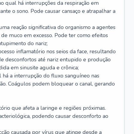
no qual há interrupções da respiração em
ante o sono. Pode causar cansaço e atrapalhar a
 uma reação significativa do organismo a agentes
 de muco em excesso. Pode ter como efeitos
ntupimento do nariz;
cesso inflamatório nos seios da face, resultando
 desconfortos até nariz entupido e produção
ida em sinusite aguda e crônica;
 há a interrupção do fluxo sanguíneo nas
mão. Coágulos podem bloquear o canal, gerando
tório que afeta a laringe e regiões próximas.
acteriológica, podendo causar desconforto ao
cção causada por vírus que atinge desde a