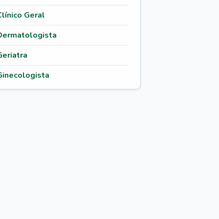
Clínico Geral
Dermatologista
Geriatra
Ginecologista