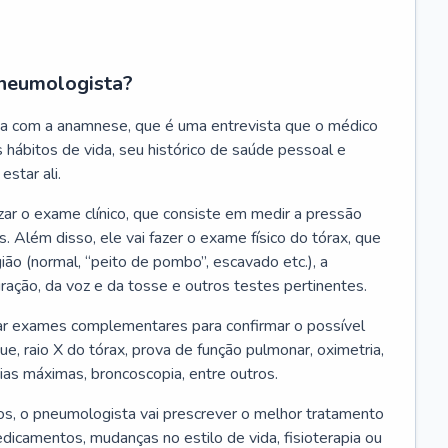
neumologista?
a com a anamnese, que é uma entrevista que o médico
 hábitos de vida, seu histórico de saúde pessoal e
estar ali.
zar o exame clínico, que consiste em medir a pressão
s. Além disso, ele vai fazer o exame físico do tórax, que
ião (normal, “peito de pombo”, escavado etc.), a
iração, da voz e da tosse e outros testes pertinentes.
tar exames complementares para confirmar o possível
e, raio X do tórax, prova de função pulmonar, oximetria,
ias máximas, broncoscopia, entre outros.
, o pneumologista vai prescrever o melhor tratamento
edicamentos, mudanças no estilo de vida, fisioterapia ou