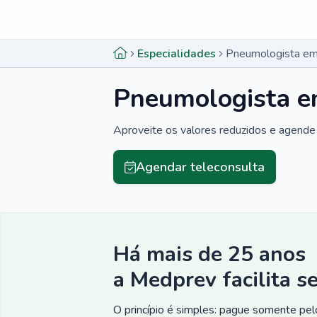
Menu lateral
Menu lateral
Especialidades
Pneumologista em
Pneumologista e
Aproveite os valores reduzidos e agende 
Agendar teleconsulta
Há mais de 25 anos
a Medprev facilita s
O princípio é simples: pague somente pelo