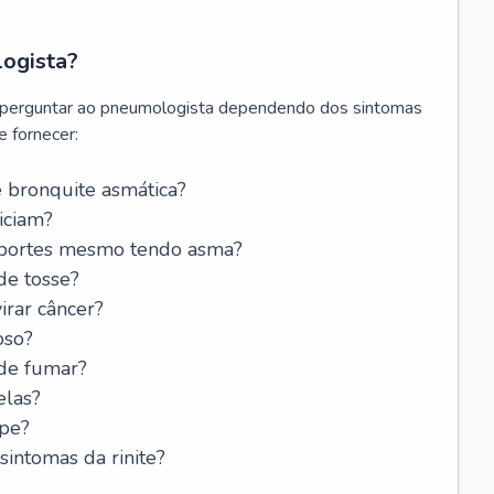
logista?
 perguntar ao pneumologista dependendo dos sintomas
 fornecer:
 bronquite asmática?
iciam?
esportes mesmo tendo asma?
de tosse?
rar câncer?
oso?
 de fumar?
elas?
ipe?
intomas da rinite?