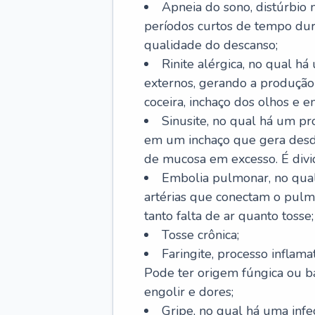
Apneia do sono, distúrbio 
períodos curtos de tempo dur
qualidade do descanso;
Rinite alérgica, no qual há
externos, gerando a produção
coceira, inchaço dos olhos e e
Sinusite, no qual há um pro
em um inchaço que gera desde
de mucosa em excesso. É divid
Embolia pulmonar, no qual
artérias que conectam o pul
tanto falta de ar quanto tosse;
Tosse crônica;
Faringite, processo inflama
Pode ter origem fúngica ou b
engolir e dores;
Gripe, no qual há uma infe