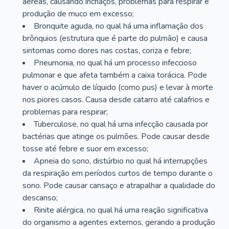
aéreas, causando inchaços, problemas para respirar e
produção de muco em excesso;
Bronquite aguda, no qual há uma inflamação dos
brônquios (estrutura que é parte do pulmão) e causa
sintomas como dores nas costas, coriza e febre;
Pneumonia, no qual há um processo infeccioso
pulmonar e que afeta também a caixa torácica. Pode
haver o acúmulo de líquido (como pus) e levar à morte
nos piores casos. Causa desde catarro até calafrios e
problemas para respirar;
Tuberculose, no qual há uma infecção causada por
bactérias que atinge os pulmões. Pode causar desde
tosse até febre e suor em excesso;
Apneia do sono, distúrbio no qual há interrupções
da respiração em períodos curtos de tempo durante o
sono. Pode causar cansaço e atrapalhar a qualidade do
descanso;
Rinite alérgica, no qual há uma reação significativa
do organismo a agentes externos, gerando a produção