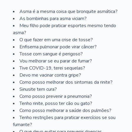
Asma é a mesma coisa que bronquite asmática?
As bombinhas para asma viciam?
Meu filho pode praticar esportes mesmo tendo
asma?
O que fazer em uma crise de tosse?
Enfisema pulmonar pode virar câncer?
Tosse com sangue é perigoso?
Vou melhorar se eu parar de fumar?
Tive COVID-19, terei sequelas?
Devo me vacinar contra gripe?
Como posso melhorar dos sintomas da rinite?
Sinusite tem cura?
Como posso prevenir a pneumonia?
Tenho rinite, posso ter cão ou gato?
Como posso melhorar a saúde dos pulmões?
Tenho restrições para praticar exercícios se sou
fumante?
O que devo evitar para prevenir doenças